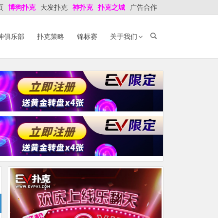
页
博狗扑克
大发扑克
神扑克
扑克之城
广告合作
神俱乐部
扑克策略
锦标赛
关于我们