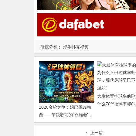
所属分类：
蜗牛扑克视频
大发体育控球率的陷
什么70%控球率却0-
2026金靴之争：姆巴佩vs梅
现代足球早已不是“球
西——半决赛前的“双雄会”，
这可能是世界杯史上最难猜
的金靴归属
上一篇