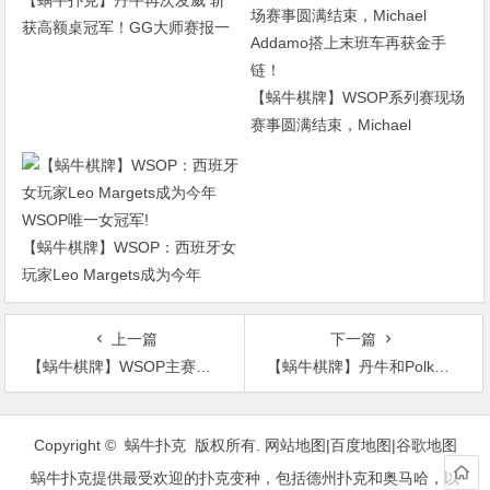
【蜗牛扑克】丹牛再次发威 斩
获高额桌冠军！GG大师赛报一
赠一！
【蜗牛棋牌】WSOP系列赛现场
赛事圆满结束，Michael
Addamo搭上末班车再获金手
链！
【蜗牛棋牌】WSOP：西班牙女
玩家Leo Margets成为今年
WSOP唯一女冠军!
上一篇
下一篇
【蜗牛棋牌】WSOP主赛冠军Huckleberry Seed入选扑克名人堂
【蜗牛棋牌】丹牛和Polk的单挑赛将继续进行至25000手
文
章
Copyright © 蜗牛扑克 版权所有.
网站地图
|
百度地图
|
谷歌地图
导
蜗牛扑克提供最受欢迎的扑克变种，包括德州扑克和奥马哈，以