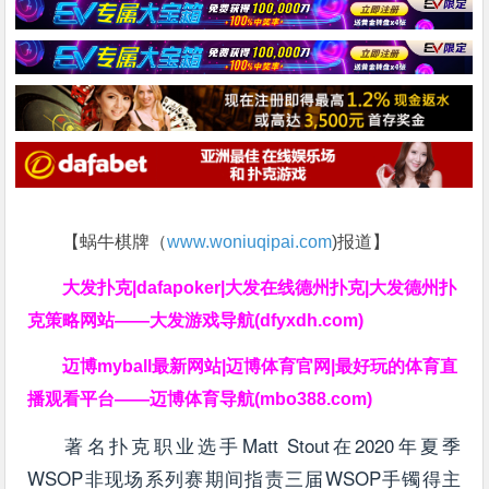
【蜗牛棋牌（
www.woniuqipai.com
)报道】
大发扑克|dafapoker|大发在线德州扑克|大发德州扑
克策略网站——大发游戏导航(dfyxdh.com)
迈博myball最新网站|迈博体育官网|最好玩的体育直
播观看平台——迈博体育导航(mbo388.com)
著名扑克职业选手Matt Stout在2020年夏季
WSOP非现场系列赛期间指责三届WSOP手镯得主