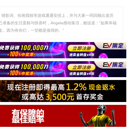
猜歌词、你画我猜等游戏通通安排上，并与大家一同回顾出道历
准备的生日蛋糕与惊喜时，Angela感动落泪，她说道：“如果幸福
走。因为有你们，一切都是值得的。”