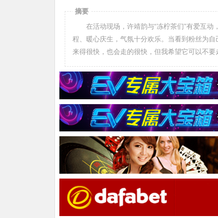
摘要
在活动现场，许靖韵与“冻柠茶们”有爱互动，
程、暖心庆生，气氛十分欢乐。当看到粉丝为自己
来得很快，也会走的很快，但我希望它可以不要