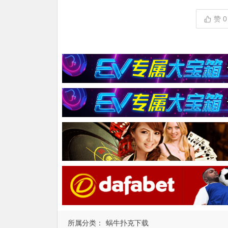
赞
0
所属分类：
蜗牛扑克下载