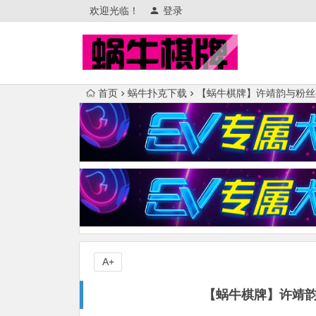
欢迎光临！
登录
首页
蜗牛扑克下载
【蜗牛棋牌】许靖韵与粉丝
A+
【蜗牛棋牌】许靖韵