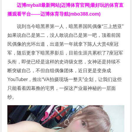
迈博myball最新网站|迈博体育官网|最好玩的体育直
播观看平台——迈博体育导航(mbo388.com)
说到当今暗黑界第一人，暗黑界国民偶像“三上悠亚”
如果说自己是第二，没人敢说自己是第一吧，顶着前国
民偶像的光环出道，出道第一年就拿下陈人大赏4座冠
军，随后更拿下暗黑界影后，目前生涯共累积了7座冠军
头衔，即使已经是这样的史诗级女悠，女神还是持续不
断突破自己，不但自组偶像团体，近日更是变身成
YouTuber，推出“VA拍摄现场一整天”企划，让我们这些
只能看着因幕撸的宅男，一探这产业最神秘的一层面
纱。