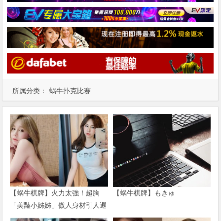
所属分类：
蜗牛扑克比赛
【蜗牛棋牌】火力太強！超胸
【蜗牛棋牌】もきゅ
「美豔小姊姊」傲人身材引人遐
想 一身兇猛戰袍直接辣到噴火