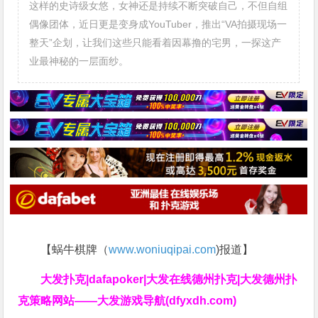
这样的史诗级女悠，女神还是持续不断突破自己，不但自组
偶像团体，近日更是变身成YouTuber，推出“VA拍摄现场一
整天”企划，让我们这些只能看着因幕撸的宅男，一探这产
业最神秘的一层面纱。
【蜗牛棋牌（
www.woniuqipai.com
)报道】
大发扑克|dafapoker|大发在线德州扑克|大发德州扑
克策略网站——大发游戏导航(dfyxdh.com)