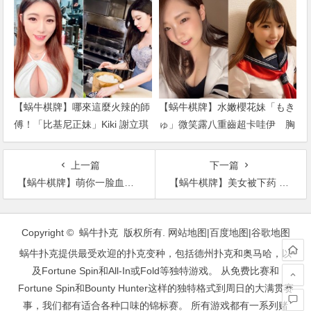
【蜗牛棋牌】哪來這麼火辣的師
【蜗牛棋牌】水嫩櫻花妹「もき
傅！「比基尼正妹」Kiki 謝立琪
ゅ」微笑露八重齒超卡哇伊 胸
體驗日料店長 低胸洋裝登場讓
前全集中「乳之呼吸」戰鬥力破
人難專…
表
上一篇
下一篇
【蜗牛棋牌】萌你一脸血！微博二次元清纯学生妹@夭妖Saki
【蜗牛棋牌】美女被下药 美国厕所里的妈妈
文
章
Copyright © 蜗牛扑克 版权所有.
网站地图
|
百度地图
|
谷歌地图
导
蜗牛扑克提供最受欢迎的扑克变种，包括德州扑克和奥马哈，以
航
及Fortune Spin和All-In或Fold等独特游戏。 从免费比赛和
Fortune Spin和Bounty Hunter这样的独特格式到周日的大满贯赛
事，我们都有适合各种口味的锦标赛。 所有游戏都有一系列赌