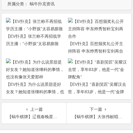
所属分类：
蜗牛扑克资讯
【EV扑克】张兰称不再招低学
历主播：“小野孩”太容易膨胀
【EV扑克】百想颁奖礼公开主
持阵容 申东烨秀智朴宝剑再合
作
【EV扑克】为什么说景甜是好
【EV扑克】“喜剧笑匠”吴耀汉去
女友？她知道张继科的事情，也
世，享年83岁，他是一代“金牌
没有像张天爱那样
配角”
上一篇
下一篇
【蜗牛棋牌】辽视春晚星光熠熠闪亮2021 黄景瑜霍尊或将加盟
【蜗牛棋牌】大张伟献唱《新神榜：哪吒重生》推广曲
文