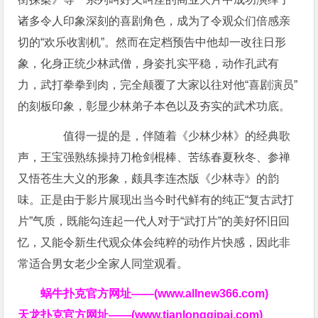
诸多令人印象深刻的喜剧角色，成为了令观众们倍感亲
切的“欢乐收割机”。然而在定档预告中他却一改往日形
象，化身正统少林武僧，身姿扎实平稳，动作孔武有
力，武打拳拳到肉，完全颠覆了大家以往对他“喜剧演员”
的刻板印象，彰显少林弟子本色以及夯实的武术功底。
值得一提的是，伴随着《少林少林》的经典歌
声，王宝强熟练操持刀枪剑棍棒、苦练春夏秋冬、参禅
又悟苍生大义的形象，颇具李连杰版《少林寺》的韵
味。正是由于影片展现出当今时代鲜有的纯正“复古武打
片”气质，既能勾连起一代人对于“武打片”的美好怀旧回
忆，又能令新生代观众体会纯粹的动作片快感，因此非
常适合男女老少全家人同堂观看。
蜗牛扑克官方网址——(www.allnew366.com)
天龙扑克官方网址——(www.tianlongqipai.com)