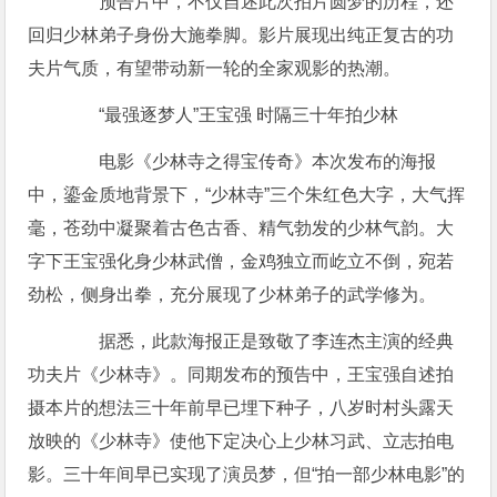
预告片中，不仅自述此次拍片圆梦的历程，还
回归少林弟子身份大施拳脚。影片展现出纯正复古的功
夫片气质，有望带动新一轮的全家观影的热潮。
“最强逐梦人”王宝强 时隔三十年拍少林
电影《少林寺之得宝传奇》本次发布的海报
中，鎏金质地背景下，“少林寺”三个朱红色大字，大气挥
毫，苍劲中凝聚着古色古香、精气勃发的少林气韵。大
字下王宝强化身少林武僧，金鸡独立而屹立不倒，宛若
劲松，侧身出拳，充分展现了少林弟子的武学修为。
据悉，此款海报正是致敬了李连杰主演的经典
功夫片《少林寺》。同期发布的预告中，王宝强自述拍
摄本片的想法三十年前早已埋下种子，八岁时村头露天
放映的《少林寺》使他下定决心上少林习武、立志拍电
影。三十年间早已实现了演员梦，但“拍一部少林电影”的