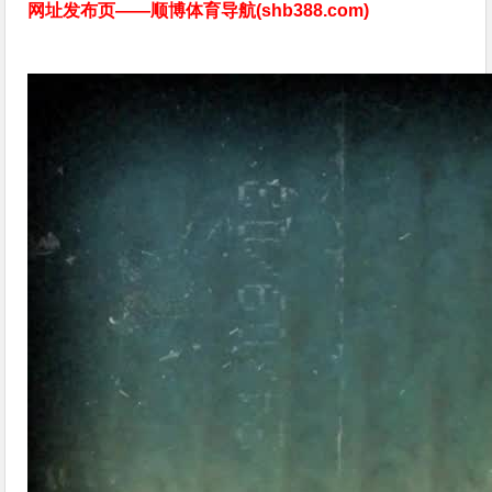
网址发布页——顺博体育导航(shb388.com)