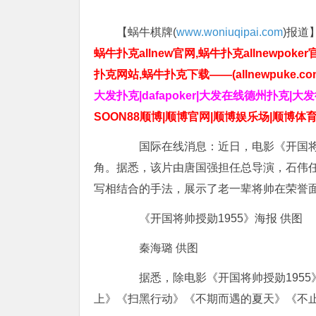
【蜗牛棋牌(
www.woniuqipai.com
)报道
蜗牛扑克allnew官网,蜗牛扑克allnewpoker
扑克网站,蜗牛扑克下载——(allnewpuke.co
大发扑克|dafapoker|大发在线德州扑克|大
SOON88顺博|顺博官网|顺博娱乐场|顺博体育
国际在线消息：近日，电影《开国将帅
角。据悉，该片由唐国强担任总导演，石伟
写相结合的手法，展示了老一辈将帅在荣誉面
《开国将帅授勋1955》海报 供图
秦海璐 供图
据悉，除电影《开国将帅授勋1955》
上》《扫黑行动》《不期而遇的夏天》《不