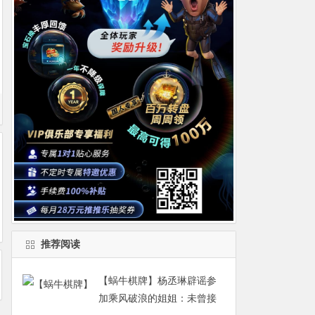
推荐阅读
【蜗牛棋牌】杨丞琳辟谣参
加乘风破浪的姐姐：未曾接