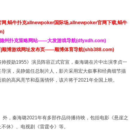
】
官网,蜗牛扑克allnewpoker国际场,allnewpoker官网下载,蜗牛
m)
发德州扑克策略网站——大发游戏导航(dfyxdh.com)
|顺博游戏网址发布页——顺博体育导航(shb388.com)
授勋1955》演员阵容正式官宣，秦海璐在片中出演李贞一
任导演，吴静懿任总制片人，影片采用宏大叙事和经典细节描
前的高风亮节和磊落情怀，该片将于2021年全国上映。
外，秦海璐2021年有多部作品待播待映，包括电影《悬崖之
止不休》、电视剧《雷霆令》等。