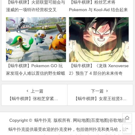
【蜗牛棋牌】火箭联盟可能会与
【蜗牛棋牌】粉丝艺术将
漫威的一项特许经营权交叉
Pokemon 与 Kool-Aid 结合起来
【蜗牛棋牌】Pokemon GO 玩
【蜗牛棋牌】《龙珠 Xenoverse
家发现令人难以置信的野生蝾螈
2》预告了 4 部分的未来传奇
上一篇
下一篇
【蜗牛棋牌】张柏芝穿紧身衣冲浪 凹凸有致好身材
【蜗牛棋牌】女星王祖贤31日迎接54岁生日 最新照片曝光再度惊艳网路
文
章
Copyright © 蜗牛扑克 版权所有.
网站地图
|
百度地图
|
谷歌地图
导
蜗牛扑克提供最受欢迎的扑克变种，包括德州扑克和奥马哈，以
航