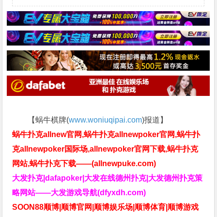
【蜗牛棋牌(
www.woniuqipai.com
)报道】
蜗牛扑克allnew官网,蜗牛扑克allnewpoker官网,蜗牛扑
克allnewpoker国际场,allnewpoker官网下载,蜗牛扑克
网站,蜗牛扑克下载——(allnewpuke.com)
大发扑克|dafapoker|大发在线德州扑克|大发德州扑克策
略网站——大发游戏导航(dfyxdh.com)
SOON88顺博|顺博官网|顺博娱乐场|顺博体育|顺博游戏