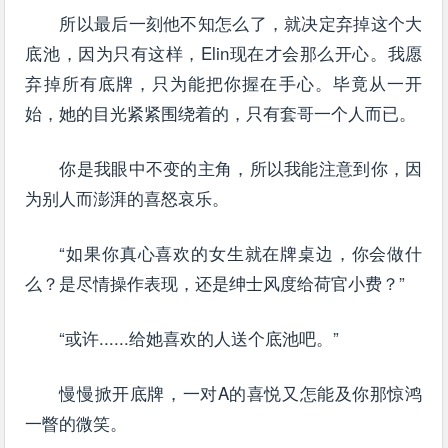
所以最后一刻他不知怎么了，就决定弃掉这个大
底池，因为只有这样，Elin现在才会那么开心。我愿
弃掉所有底牌，只为能把你握在手心。毕竟从一开
始，她的目光紧紧围绕着的，只有套哥一个人而已。
你是我眼中不变的主角，所以我能注意到你，因
为别人而澎湃的喜怒哀乐。
“如果你真心喜欢的女生就在牌桌边，你会做什
么？是尽情操作表现，还是绅士风度给荷官小费？”
“或许......给她喜欢的人送个底池吧。”
慢慢掀开底牌，一对A的喜悦又怎能及你那惊鸿
一瞥的微笑。