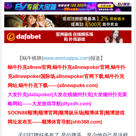
【蜗牛棋牌(
www.woniuqipai.com
)报道】
蜗牛扑克allnew官网,蜗牛扑克allnewpoker官网,蜗牛扑
克allnewpoker国际场,allnewpoker官网下载,蜗牛扑克
网站,蜗牛扑克下载——(allnewpuke.com)
大发扑克|dafapoker|大发在线德州扑克|大发德州扑克策
略网站——大发游戏导航(dfyxdh.com)
SOON88顺博|顺博官网|顺博娱乐场|顺博体育|顺博游戏
网址发布页——顺博体育导航(shb388.com)
子曰打牌好多年了,是位牌手，至少他自己是这样