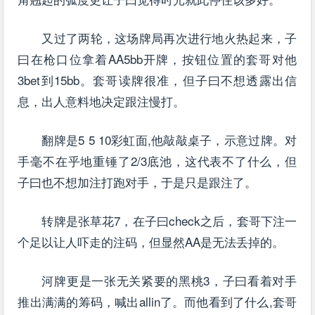
又过了两轮，这场牌局再次进行地火热起来，子
曰在枪口位拿着AA5bb开牌，按钮位置的套哥对他
3bet到15bb。套哥读牌很准，但子曰不想透露出信
息，出人意料地决定跟注慢打。
翻牌是5 5 10彩虹面,他敲敲桌子，示意过牌。对
手毫不在乎地重锤了2/3底池，这代表不了什么，但
子曰也不想加注打跑对手，于是只是跟注了。
转牌是张草花7，在子曰check之后，套哥下注一
个足以让人吓走的注码，但显然AA是无法丢掉的。
河牌更是一张无关紧要的黑桃3，子曰看着对手
推出满满的筹码，喊出allin了。而他看到了什么,套哥