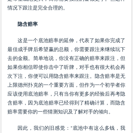
情况下跟注是完全合理的。
隐含赔率
这是一个底池赔率的延伸，代表了如果你完成了
最佳成手牌后希望赢的总额，你需要跟注来继续玩下
去的金额。简单地说，你没有正确的赔率来跟注，但
如果你相信即使你击中了听牌，对手也有很大机会再
次下注，你便可以用隐含赔率来跟注。隐含赔率是无
上限德州扑克的一个重要方面，但作为一个初学者你
应该使用底池赔率，只有当你有更多的经验后再考隐
含赔率，因为底池赔率已经得到了精确计算，而隐含
赔率需要你的一些猜测知识及了解对手的倾向。
因此，我们的旧感觉：“底池中有这么多钱，我