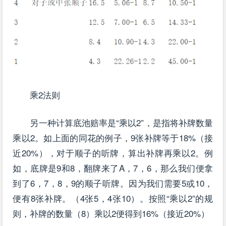
乘2法则
另一种计算底池赔率是“乘以2”，是指将补牌数量
乘以2。如上面的同花的例子，9张补牌等于18%（接
近20%），对于顺子的听牌，算出补牌再乘以2。例
如，底牌是9和8，翻牌来了A，7，6，那么我们便拿
到了6，7，8，9的顺子听牌。因为我们需要5或10，
便有8张补牌。（4张5，4张10）。按照“乘以2”的规
则，补牌的数量（8）乘以2便得到16%（接近20%）