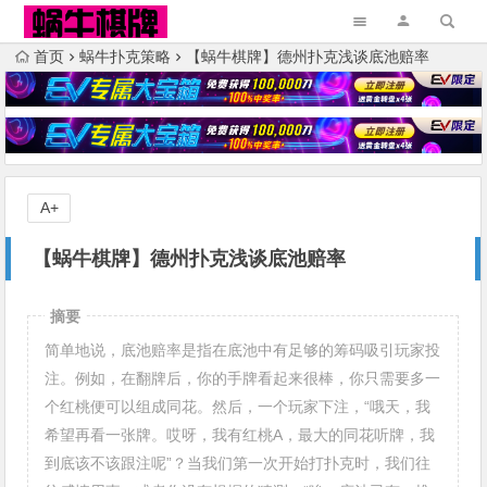
首页
蜗牛扑克策略
【蜗牛棋牌】德州扑克浅谈底池赔率
A+
【蜗牛棋牌】德州扑克浅谈底池赔率
摘要
简单地说，底池赔率是指在底池中有足够的筹码吸引玩家投
注。例如，在翻牌后，你的手牌看起来很棒，你只需要多一
个红桃便可以组成同花。然后，一个玩家下注，“哦天，我
希望再看一张牌。哎呀，我有红桃A，最大的同花听牌，我
到底该不该跟注呢”？当我们第一次开始打扑克时，我们往