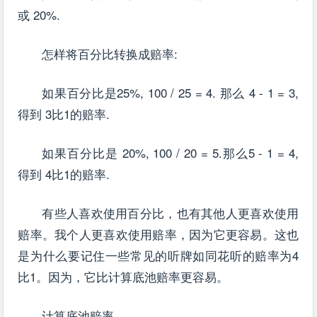
或 20%.
怎样将百分比转换成赔率:
如果百分比是25%, 100 / 25 = 4. 那么 4 - 1 = 3,
得到 3比1的赔率.
如果百分比是 20%, 100 / 20 = 5.那么5 - 1 = 4,
得到 4比1的赔率.
有些人喜欢使用百分比，也有其他人更喜欢使用
赔率。我个人更喜欢使用赔率，因为它更容易。这也
是为什么要记住一些常见的听牌如同花听的赔率为4
比1。因为，它比计算底池赔率更容易。
计算底池赔率