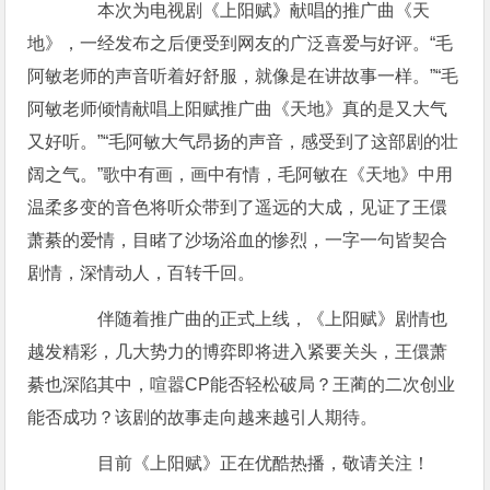
本次为电视剧《上阳赋》献唱的推广曲《天
地》，一经发布之后便受到网友的广泛喜爱与好评。“毛
阿敏老师的声音听着好舒服，就像是在讲故事一样。”“毛
阿敏老师倾情献唱上阳赋推广曲《天地》真的是又大气
又好听。”“毛阿敏大气昂扬的声音，感受到了这部剧的壮
阔之气。”歌中有画，画中有情，毛阿敏在《天地》中用
温柔多变的音色将听众带到了遥远的大成，见证了王儇
萧綦的爱情，目睹了沙场浴血的惨烈，一字一句皆契合
剧情，深情动人，百转千回。
伴随着推广曲的正式上线，《上阳赋》剧情也
越发精彩，几大势力的博弈即将进入紧要关头，王儇萧
綦也深陷其中，喧嚣CP能否轻松破局？王蔺的二次创业
能否成功？该剧的故事走向越来越引人期待。
目前《上阳赋》正在优酷热播，敬请关注！