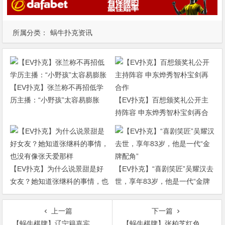
所属分类：
蜗牛扑克资讯
【EV扑克】张兰称不再招低学
历主播：“小野孩”太容易膨胀
【EV扑克】百想颁奖礼公开主
持阵容 申东烨秀智朴宝剑再合
作
【EV扑克】为什么说景甜是好
【EV扑克】“喜剧笑匠”吴耀汉去
女友？她知道张继科的事情，也
世，享年83岁，他是一代“金牌
没有像张天爱那样
配角”
上一篇
下一篇
【蜗牛棋牌】辽宁籍嘉宾黄景瑜李雪琴现身辽视春晚
【蜗牛棋牌】张柏芝红色大衣优雅喜庆贺新年