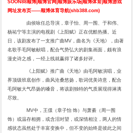
SOON88顺博|顺博官网|顺博娱乐场|顺博体育|顺博游戏
网址发布页——顺博体育导航(shb388.com)
由侯咏任总导演，章子怡、周一围、于和伟、
杨祐宁等主演的电视剧《上阳赋》正在优酷热播。近
日，该剧发布了一支推广曲MV，曲名为《天地》，由著
名歌手毛阿敏献唱，配合气势弘大的剧集画面，颇有浪
漫史诗之感，一经上线就赢得了诸多好评。
《上阳赋》推广曲《天地》由毛阿敏演唱，业
界顶级班底创作，曲风沧桑悠扬，歌词优美诗意，配合
毛阿敏大气昂扬的嗓音，将该剧独特的气质展现得淋漓
尽致。
MV中，王儇（章子怡 饰）与萧綦（周一围
饰）或温存相拥，或含泪对望，或深情相泣，两人的情
感状态虽然处于丰富变换中，但不变的始终是彼此之间