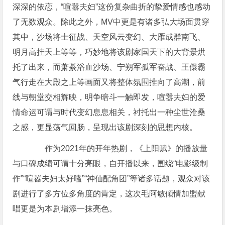
深深的依恋，“喧嚣夫妇”这份复杂曲折的挚爱情感也感动
了无数观众。除此之外，MV中更是有诸多弘大场面贯穿
其中，沙场将士征战、天空风云变幻、大雁成群南飞、
明月高挂天上等等，巧妙地将该剧家国天下的大背景烘
托了出来，而萧綦浴血沙场、宁朔军孤军奋战、王儇霸
气行走在大殿之上等画面又将整体氛围推向了高潮，前
线与朝堂交相辉映，明争暗斗一触即发，喧嚣夫妇的爱
情命运可谓与时代变幻息息相关，衬托出一种尘世沧桑
之感，更显荡气回肠，呈现出该剧深刻的思想内核。
作为2021年的开年热剧，《上阳赋》的播放量
与口碑成绩可谓十分亮眼，自开播以来，围绕“电影级制
作”“喧嚣夫妇太好嗑”“神仙配角团”等诸多话题，观众对该
剧进行了多方位多角度的肯定，这次毛阿敏倾情加盟献
唱更是为本剧增添一抹亮色。