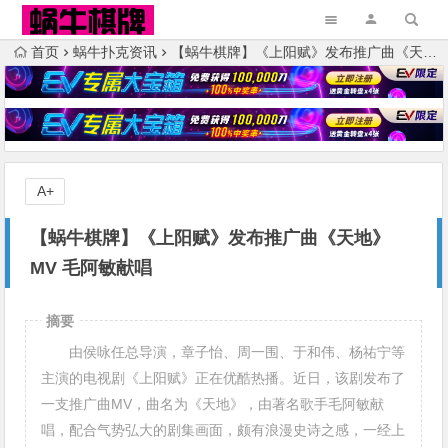
首页
蜗牛扑克资讯
【蜗牛棋牌】《上阳赋》发布推广曲《天地》MV 毛阿敏献唱
A+
【蜗牛棋牌】《上阳赋》发布推广曲《天地》
MV 毛阿敏献唱
摘要
由侯咏任总导演，章子怡、周一围、于和伟、杨祐宁等
主演的电视剧《上阳赋》正在优酷热播。近日，该剧发布了
一支推广曲MV，曲名为《天地》，由著名歌手毛阿敏献
唱，配合气势弘大的剧集画面，颇有浪漫史诗之感，一经上