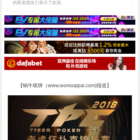
的新老朋友们表示了欢迎。
【蜗牛棋牌（www.woniuqipai.com)报道】