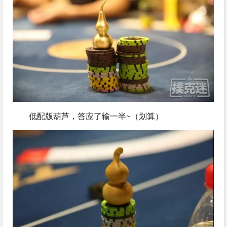
低配版葫芦，答应了输一半~（划算）