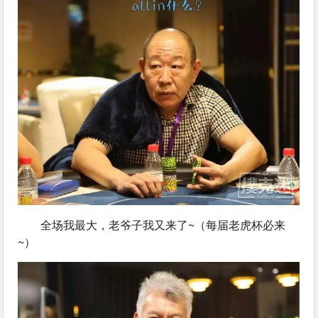
全场我最大，老爷子我又来了~（每届老虎杯必来
~）