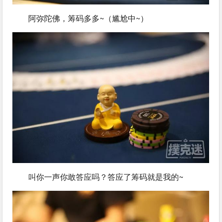
阿弥陀佛，筹码多多~（尴尬中~）
叫你一声你敢答应吗？答应了筹码就是我的~