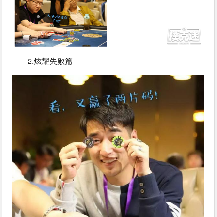
2.炫耀失败篇