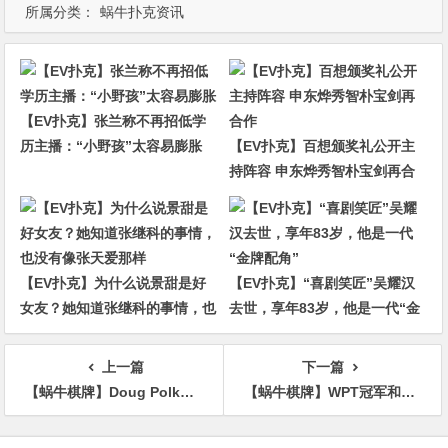
所属分类：
蜗牛扑克资讯
【EV扑克】张兰称不再招低学
历主播：“小野孩”太容易膨胀
【EV扑克】百想颁奖礼公开主
持阵容 申东烨秀智朴宝剑再合
作
【EV扑克】为什么说景甜是好
【EV扑克】“喜剧笑匠”吴耀汉
女友？她知道张继科的事情，也
去世，享年83岁，他是一代“金
没有像张天爱那样
牌配角”
上一篇
下一篇
【蜗牛棋牌】Doug Polk：我真的不打算再打牌了！
【蜗牛棋牌】WPT冠军和曾经室友纠纷私下达成和解
文