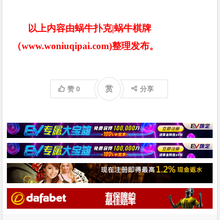
以上内容由蜗牛扑克|蜗牛棋牌
（www.woniuqipai.com)整理发布。
赏
赞
0
分享