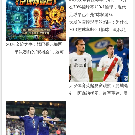
大发体育控球率的陷阱：为什么
70%控球率却0-1输球，现代足
球早已不是“球权游戏”
2026金靴之争：姆巴佩vs梅西
——半决赛前的“双雄会”，这可
能是世界杯史上最难猜的金靴归
属
大发体育英超夏窗观察：曼城缝
补、阿森纳拼图、红军重建、曼
联破局——新赛季乱战才刚开始