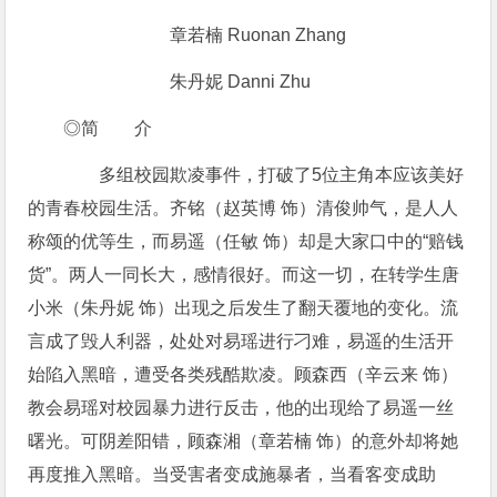
章若楠 Ruonan Zhang
朱丹妮 Danni Zhu
◎简 介
多组校园欺凌事件，打破了5位主角本应该美好
的青春校园生活。齐铭（赵英博 饰）清俊帅气，是人人
称颂的优等生，而易遥（任敏 饰）却是大家口中的“赔钱
货”。两人一同长大，感情很好。而这一切，在转学生唐
小米（朱丹妮 饰）出现之后发生了翻天覆地的变化。流
言成了毁人利器，处处对易瑶进行刁难，易遥的生活开
始陷入黑暗，遭受各类残酷欺凌。顾森西（辛云来 饰）
教会易瑶对校园暴力进行反击，他的出现给了易遥一丝
曙光。可阴差阳错，顾森湘（章若楠 饰）的意外却将她
再度推入黑暗。当受害者变成施暴者，当看客变成助