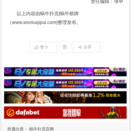
责任编辑：张申
以上内容由蜗牛扑克|蜗牛棋牌
（www.woniuqipai.com)整理发布。
赏
赞
0
分享
所属分类：
蜗牛扑克官网