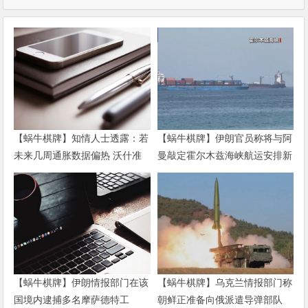
【蜗牛棋牌】知情人士透露：若
【蜗牛棋牌】伊朗官员称将与阿
未来几周通胀数据偏热 沃什准
曼敲定霍尔木兹海峡航运安排新
备好加息
协议
【蜗牛棋牌】伊朗情报部门在该
【蜗牛棋牌】乌克兰情报部门称
国境内逮捕多名摩萨德特工
朝鲜正准备向俄派遣导弹部队