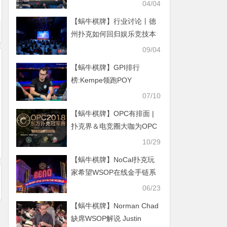
迎
04/04
【蜗牛棋牌】行业讨论丨德
州扑克如何回归娱乐竞技本
源
09/04
【蜗牛棋牌】GPI排行
榜:Kempe领跑POY
07/10
【蜗牛棋牌】OPC有排面 |
扑克界＆电竞圈大咖为OPC
三亚站打call
10/29
【蜗牛棋牌】NoCal扑克玩
家希望WSOP在线金手链系
列赛在Reno举办
06/23
【蜗牛棋牌】Norman Chad
缺席WSOP解说 Justin