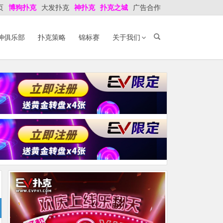
页
博狗扑克
大发扑克
神扑克
扑克之城
广告合作
神俱乐部
扑克策略
锦标赛
关于我们