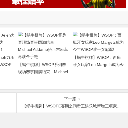
rieh力压
【蜗牛棋牌】WSOP：西班
为WSOP
【蜗牛棋牌】WSOP系列赛
牙女玩家Leo Margets成为今
现场赛事圆满结束，Michael
年WSOP唯一女冠军!
Addamo搭上末班车再获金手
链！
下一篇
？
【蜗牛棋牌】WSOPE赛期之间帝王娱乐城新增三项豪客赛