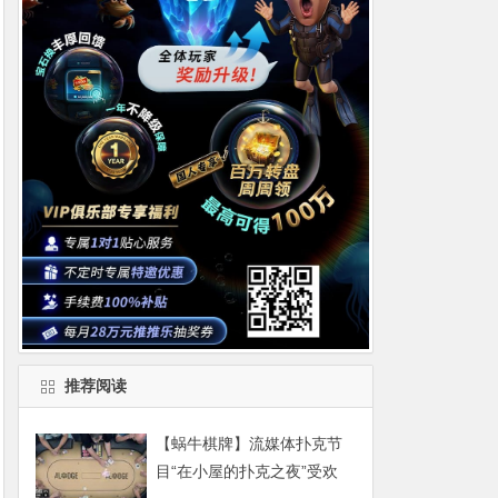
推荐阅读
【蜗牛棋牌】流媒体扑克节
目“在小屋的扑克之夜”受欢