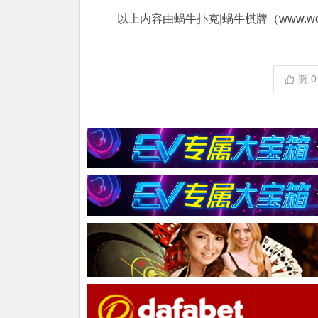
以上内容由蜗牛扑克|蜗牛棋牌（www.woni
赞
0