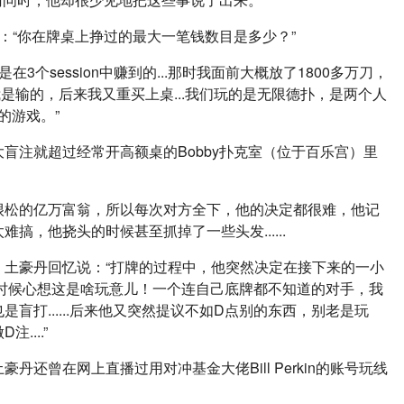
问题：“你在牌桌上挣过的最大一笔钱数目是多少？”
在3个session中赚到的...那时我面前大概放了1800多万刀，
我是输的，后来我又重买上桌...我们玩的是无限德扑，是两个人
的游戏。”
盲注就超过经常开高额桌的Bobby扑克室（位于百乐宫）里
很松的亿万富翁，所以每次对方全下，他的决定都很难，他记
搞，他挠头的时候甚至抓掉了一些头发......
，土豪丹回忆说：“打牌的过程中，他突然决定在接下来的一小
我那时候心想这是啥玩意儿！一个连自己底牌都不知道的对手，我
盲打......后来他又突然提议不如D点别的东西，别老是玩
...”
还曾在网上直播过用对冲基金大佬Bill Perkin的账号玩线