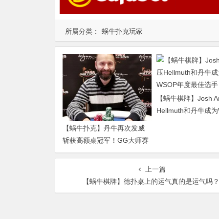
所属分类：
蜗牛扑克玩家
【蜗牛棋牌】Josh A
Hellmuth和丹牛成
年度最佳选手！
【蜗牛扑克】丹牛再次发威
斩获高额桌冠军！GG大师赛
报一赠一！
上一篇
【蜗牛棋牌】德扑桌上的运气真的是运气吗