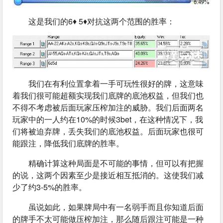
这是我们的6♦ 5♦对抗这两个范围的胜率：
我们在有利位置拿着一手可玩性很好的牌，这意味
着我们很可能超额实现我们底牌的底池权益，但我们也
不得不考虑被后面玩家压榨加注的威胁。我们后面两名
玩家中的一人约在10%的时候3bet，在这种情况下，我
们将被迫弃牌，丢失我们的底池权益。后面玩家也很可
能跟注，降低我们底牌的胜率。
精确计算这种局面是不可能的事情，但可以有把握
的说，这两个因素至少是接近相互抵消的。这使我们减
少了约3-5%的胜率。
虽说如此，如果牌局中有一名弱手而且你知道后面
的牌手不太可能做压榨加注，那么随后跟注可能是一种