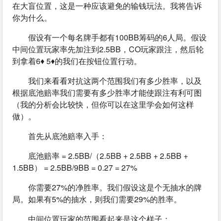
在大盲位置，这是一种应该避免的输钱玩法。我将告诉
你为什么。
假设有一个每名牌手都有100BB筹码的6人局。假设
中间位置玩家率先加注到2.5BB，CO玩家跟注，然后轮
到拿着6♦ 5♦的我们在按钮位置行动。
我们来看看对抗这两个范围我们有多少胜率，以及
根据底池赔率我们需要有多少胜率才能使跟注有利可图
（我的分析会比较快，但你可以在这里学会如何这样
做）。
首先从底池赔率入手：
底池赔率 = 2.5BB/（2.5BB + 2.5BB + 2.5BB + 
1.5BB） = 2.5BB/9BB = 0.27 = 27%
你需要27%的净胜率。我们假设这是个无抽水的牌
局。如果有5%的抽水，则我们需要29%的胜率。
中间位置玩家的范围看起来是这个样子：