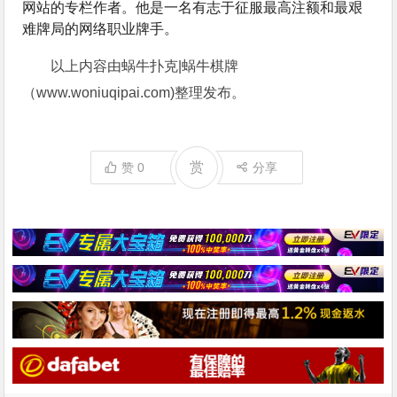
网站的专栏作者。他是一名有志于征服最高注额和最艰
难牌局的网络职业牌手。
以上内容由蜗牛扑克|蜗牛棋牌
（www.woniuqipai.com)整理发布。
赏
赞
0
分享