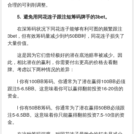
合理的可剥削调整。
5.  避免用同花连子跟注短筹码牌手的3bet。
在深筹码状况下同花连子能够有利可图的频繁跟注
3bet，但有效筹码量减少到约50BB时，同花连子损失了
大量价值。
这是因为它们曾经极好的潜在底池赔率被减少。因
此，相比潜在的赢利，你需要付出更高的价格去看翻
牌。考虑以下两种情况的差异：
l 你有100BB筹码。你通常为了潜在赢得100BB必须
跟注5-6.5BB。这意味着你可以赢得翻前投资16-20倍的
资金。
l 你有50BB筹码。你通常为了潜在赢得50BB必须跟
注5-6.5BB。这意味着你只能赢得翻前投资7.5-10倍的资
金。
在这种筹码深度，对同花连子最致命的打击是减少