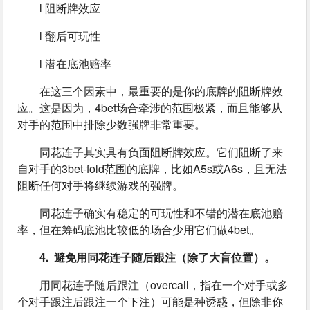
l 阻断牌效应
l 翻后可玩性
l 潜在底池赔率
在这三个因素中，最重要的是你的底牌的阻断牌效
应。这是因为，4bet场合牵涉的范围极紧，而且能够从
对手的范围中排除少数强牌非常重要。
同花连子其实具有负面阻断牌效应。它们阻断了来
自对手的3bet-fold范围的底牌，比如A5s或A6s，且无法
阻断任何对手将继续游戏的强牌。
同花连子确实有稳定的可玩性和不错的潜在底池赔
率，但在筹码底池比较低的场合少用它们做4bet。
4.  避免用同花连子随后跟注（除了大盲位置）。
用同花连子随后跟注（overcall，指在一个对手或多
个对手跟注后跟注一个下注）可能是种诱惑，但除非你