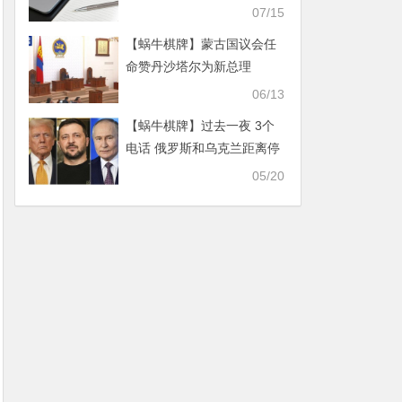
世
07/15
【蜗牛棋牌】蒙古国议会任
命赞丹沙塔尔为新总理
06/13
【蜗牛棋牌】过去一夜 3个
电话 俄罗斯和乌克兰距离停
火还有多远
05/20