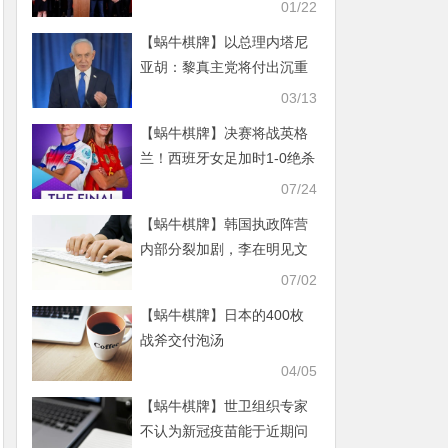
如有必要将采取报复性原则
01/22
【蜗牛棋牌】以总理内塔尼
亚胡：黎真主党将付出沉重
代价
03/13
【蜗牛棋牌】决赛将战英格
兰！西班牙女足加时1-0绝杀
德国，邦马蒂小角度绝杀
07/24
【蜗牛棋牌】韩国执政阵营
内部分裂加剧，李在明见文
在寅展现团结
07/02
【蜗牛棋牌】日本的400枚
战斧交付泡汤
04/05
【蜗牛棋牌】世卫组织专家
不认为新冠疫苗能于近期问