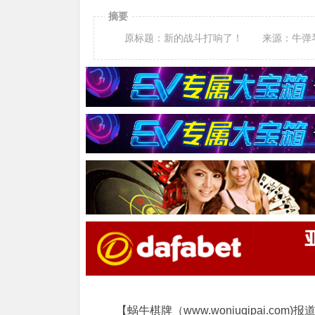
摘要
原标题：新的战斗打响了！ 来源：牛弹
【蜗牛棋牌（www.woniuqipai.com)报