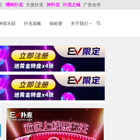
页
博狗扑克
大发扑克
神扑克
扑克之城
广告合作
神俱乐部
扑克策略
锦标赛
关于我们