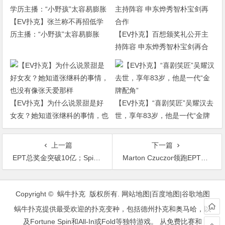
【EV扑克】张兰称不再招低学
历主播：“小野孩”太容易膨胀
【EV扑克】百想颁奖礼公开主
持阵容 申东烨秀智朴宝剑再合
作
【EV扑克】为什么说景甜是好
【EV扑克】“喜剧笑匠”吴耀汉去
女友？她知道张继科的事情，也
世，享年83岁，他是一代“金牌
没有像张天爱那样
配角”
上一篇
下一篇
EPT总奖金突破10亿；Spin N Go开出第16个百万巨奖
Marton Czuczor领跑EPT布拉格站主赛事Day5
文
章
Copyright © 蜗牛扑克 版权所有.
网站地图
|
百度地图
|
谷歌地图
导
蜗牛扑克提供最受欢迎的扑克变种，包括德州扑克和奥马哈，以
航
及Fortune Spin和All-In或Fold等独特游戏。 从免费比赛和