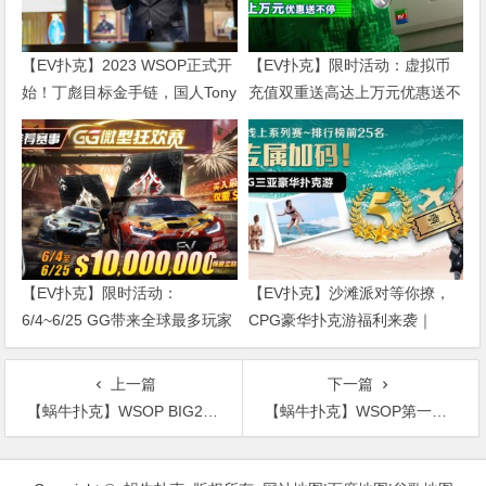
【EV扑克】2023 WSOP正式开
【EV扑克】限时活动：虚拟币
始！丁彪目标金手链，国人Tony
充值双重送高达上万元优惠送不
晋级豪客赛Day2！
停
【EV扑克】限时活动：
【EV扑克】沙滩派对等你撩，
6/4~6/25 GG带来全球最多玩家
CPG豪华扑克游福利来袭｜
参予的线上锦标赛【GG微型狂
WSOP金手链免费赛天天开打！
欢赛】
上一篇
下一篇
【蜗牛扑克】WSOP BIG25破6万人刷新历史纪录，超高EV值巨像赛保底250W刀火热开打！
【蜗牛扑克】WSOP第一枚金戒指得主产出！国人选手名列前茅 小姐姐勇夺亚军 美照曝光
文