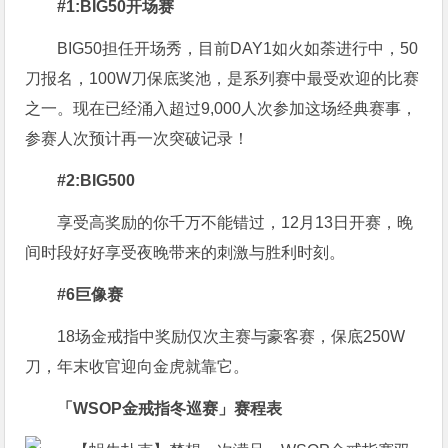
#1:BIG50
开场赛
BIG50担任开场秀，目前DAY1如火如荼进行中，50
刀报名，100W刀保底奖池，是系列赛中最受欢迎的比赛
之一。现在已经涌入超过9,000人次参加这场经典赛事，
参赛人次预计再一次突破记录！
#2:BIG500
享受高奖励的你千万不能错过，12月13日开赛，晚
间时段好好享受夜晚带来的刺激与胜利时刻。
#
6
巨像赛
18场金戒指中奖励仅次主赛与豪客赛，保底250W
刀，年末收官迎向金虎就靠它。
「WSOP金戒指冬巡赛」赛程表