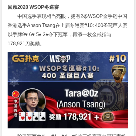
回顾2020 WSOP冬巡赛
中国选手表现相当亮眼，拥有2条WSOP金手链中国
香港选手Anson Tsang在上届冬巡赛#10: 400圣诞巨人赛
以手牌9♥ 6♥ 5♠ 2♠夺下冠军，再添一枚金戒指与
178,921刀奖励。