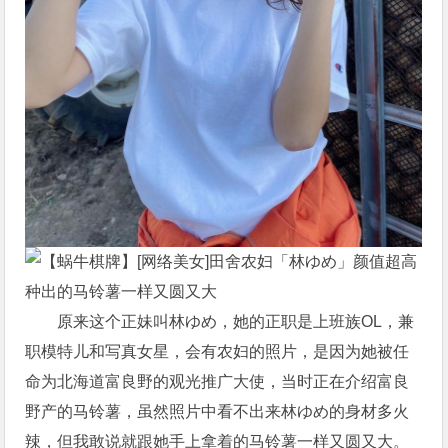
原来这个正妹叫林ゆめ，她的正职是上班族OL，兼
职模特儿和写真女星，会有农妇的照片，是因为她被任
命为北海道富良野的观光推广大使，当时正在介绍富良
野产的马铃薯，虽然照片中看不出来林ゆめ的身材多火
辣，但我敢说就跟她手上拿着的马铃薯一样又圆又大。