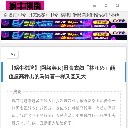
首页
蜗牛扑克比赛
【蜗牛棋牌】[网络美女]田舍农妇「林ゆめ」颜值超高种出的马铃薯一样又圆又大
A+
【蜗牛棋牌】[网络美女]田舍农妇「林ゆめ」颜
值超高种出的马铃薯一样又圆又大
摘要
现在有越来越多年轻人回乡发展农业，最近网络上流传着一
张田舍正妹农妇的照片，这位农妇种植马铃薯，有着超高颜
值，气质又甜美的样子让人秒恋爱，更别说衣服一脱秀出火
辣身材的时候，直接把人给迷倒了。