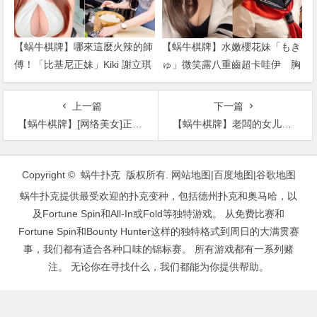
【蜗牛棋牌】哪來這麼火辣的師
【蜗牛棋牌】水嫩櫻花妹「もき
傅！「比基尼正妹」Kiki 謝立琪
ゅ」微笑露八重齒超卡哇伊 胸
體驗日料店長 低胸洋裝登場讓
前全集中「乳之呼吸」戰鬥力破
人難專…
表
上一篇
下一篇
【蜗牛棋牌】[网络美女]正妹板娘「沈琪琪」穿小背心吃日料，「曲线」让人羡慕！
【蜗牛棋牌】老闆的女儿「八木奈奈」是我炮友！每天上班都在公司插她
文
章
Copyright © 蜗牛扑克 版权所有.
网站地图
|
百度地图
|
谷歌地图
导
蜗牛扑克提供最受欢迎的扑克变种，包括德州扑克和奥马哈，以
航
及Fortune Spin和All-In或Fold等独特游戏。 从免费比赛和
Fortune Spin和Bounty Hunter这样的独特格式到周日的大满贯赛
事，我们都有适合各种口味的锦标赛。 所有游戏都有一系列赌
注。 无论你在寻找什么，我们都能为你提供帮助。