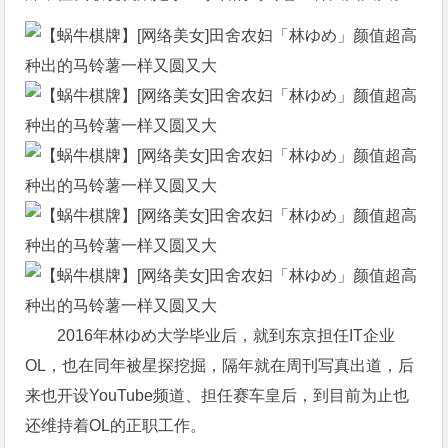
2016年林ゆめ大学毕业后，就到东京担任IT企业
OL，也在同年被星探挖掘，隔年就在周刊写真出道，后
来也开设YouTube频道、担任赛车皇后，到目前为止也
还维持着OL的正职工作。