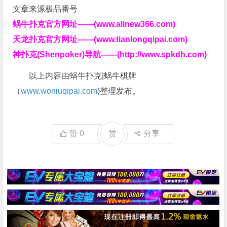
文章来源
极品番号
蜗牛扑克官方网址——(www.allnew366.com)
天龙扑克官方网址——(www.tianlongqipai.com)
神扑克(Shenpoker)导航——(http://www.spkdh.com)
以上内容由蜗牛扑克|蜗牛棋牌
（
www.woniuqipai.com
)整理发布。
赞
0
赏
分享