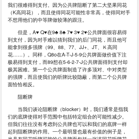
我们很难得到支付。因为公共牌阻断了第二大坚果同花
（K高同花），而且使得同花可能性非常高，使得同对手
不想用他们的中等牌做较薄的跟注。
但是，A♥ Q♥在9♣ 8♣ 7♥ 3♥ 2♥公共牌面很容易得
到支付，因为对手难以猜到我们的后门同花，而且他可
能拿到很多强牌（99、88、77、JJ+、JT、Ｋ高同
花……）。同样，Q8o在A-T-J-5-9公共牌面做价值下注
极易得到支付，而89想在5-6-2-7-J公共牌面得到支付却
极其困难。第一个公共牌面制造了许多顶对、中对类型
的强牌，而且使我们的听牌比较隐蔽，而第二个公共牌
面恰恰相反。
阻断牌
当我们谈论阻断牌（blocker）时，我们通常是指我
们的底牌使得对手范围中包括特定组合的可能性减少。
但我们往往没有考虑到公共牌也可以和我们的底牌一样
起到阻断牌的作用。一个最明显也最有价值的例子是，
当具有同花听牌可能的公共牌面包括一张该同花听牌花