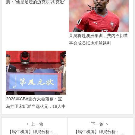
腾：“他是足坛的迈克尔·杰克逊”
莱奥将赴澳洲集训，费内巴切董
事会成员抵达米兰谈判
2026年CBA选秀大会落幕：宝
岛控卫宋昕澔当选状元，18人中
选创历史新低
上一篇
下一篇
【蜗牛棋牌】牌局分析：这手翻牌圈TPTK该怎么玩？
【蜗牛棋牌】牌局分析：奇怪的转牌圈领先下注