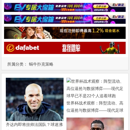
所属分类：
蜗牛扑克策略
世界杯战术观察：阵型流动、高
位逼抢与数据博弈——现代足球
早已不是22个人追着球跑
齐达内即将挂帅法国队？球迷沸