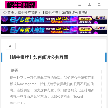
首页
蜗牛扑克策略
【蜗牛棋牌】如何阅读公共牌面
A+
【蜗牛棋牌】如何阅读公共牌面
摘要
德州扑克是一种信息非完整的游戏。我们醉心于研究范围、
模式与metagame。我们沉迷于发掘我们肉眼看不到的信
息。遗憾的是，因为这种态度，我们很容易忘记基础知识，
忽视一些显而易见的东西，比如公共牌面（board
texture）。