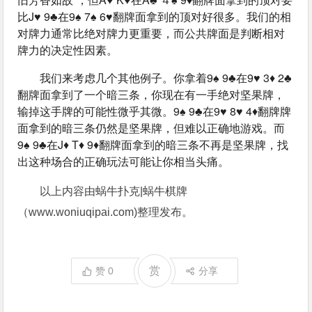
比J♥ 9♣在9♠ 7♠ 6♥翻牌面拿到的顶对好很多。我们的相
对牌力通常比绝对牌力更重要，而公共牌面是判断相对
牌力的决定性因素。
我们来考虑几个其他例子。你拿着9♠ 9♣在9♥ 3♦ 2♣
翻牌面拿到了一个暗三条，你现在有一手绝对坚果牌，
输掉这手牌的可能性微乎其微。9♠ 9♣在9♥ 8♥ 4♦翻牌牌
面拿到的暗三条仍然是坚果牌，但难以正确地游戏。而
9♠ 9♣在J♦ T♦ 9♦翻牌面拿到的暗三条不再是坚果牌，找
出这种场合的正确玩法可能让你相当头痛。
以上内容由蜗牛扑克|蜗牛棋牌
（www.woniuqipai.com)整理发布。
赏
赞
0
分享