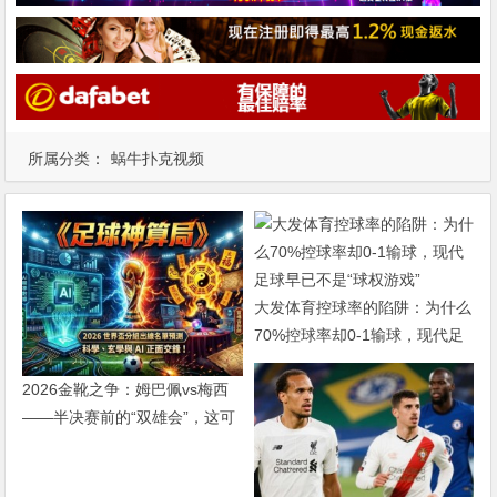
所属分类：
蜗牛扑克视频
大发体育控球率的陷阱：为什么
70%控球率却0-1输球，现代足
球早已不是“球权游戏”
2026金靴之争：姆巴佩vs梅西
——半决赛前的“双雄会”，这可
能是世界杯史上最难猜的金靴归
属