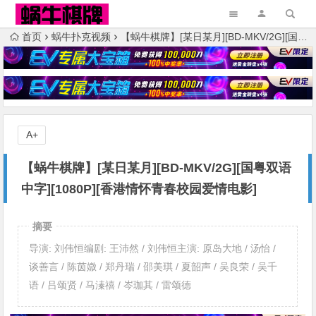
首页
蜗牛扑克视频
【蜗牛棋牌】[某日某月][BD-MKV/2G][国粤双语中字][1080P][香港情怀青春校园爱情电影]
A+
【蜗牛棋牌】[某日某月][BD-MKV/2G][国粤双语
中字][1080P][香港情怀青春校园爱情电影]
摘要
导演: 刘伟恒编剧: 王沛然 / 刘伟恒主演: 原岛大地 / 汤怡 /
谈善言 / 陈茵媺 / 郑丹瑞 / 邵美琪 / 夏韶声 / 吴良荣 / 吴千
语 / 吕颂贤 / 马溱禧 / 岑珈其 / 雷颂德