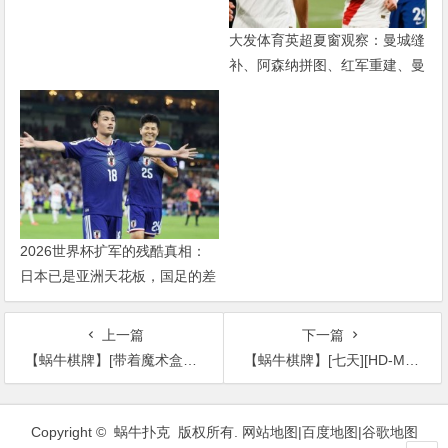
大发体育英超夏窗观察：曼城缝
补、阿森纳拼图、红军重建、曼
联破局——新赛季乱战才刚开始
2026世界杯扩军的残酷真相：
日本已是亚洲天花板，国足的差
距远不止几个名额
上一篇
下一篇
【蜗牛棋牌】[带着魔术盒的男人][HD-MP4/1G][英语中字][720P][科幻愛情穿越片]
【蜗牛棋牌】[七天][HD-MP4/1.6G][国语中字][720P][通缉犯和女警掉进陷阱]
文
章
Copyright © 蜗牛扑克 版权所有.
网站地图
|
百度地图
|
谷歌地图