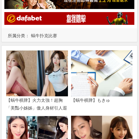
所属分类：
蜗牛扑克比赛
【蜗牛棋牌】火力太強！超胸
【蜗牛棋牌】もきゅ
「美豔小姊姊」傲人身材引人遐
想 一身兇猛戰袍直接辣到噴火