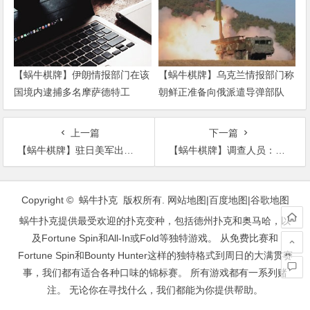
【蜗牛棋牌】伊朗情报部门在该
【蜗牛棋牌】乌克兰情报部门称
国境内逮捕多名摩萨德特工
朝鲜正准备向俄派遣导弹部队
上一篇
下一篇
【蜗牛棋牌】驻日美军出行限制被放宽 日网友:又会发生犯罪了?
【蜗牛棋牌】调查人员：埃航失事客机并未遭到外物撞击
文
章
Copyright © 蜗牛扑克 版权所有.
网站地图
|
百度地图
|
谷歌地图
导
蜗牛扑克提供最受欢迎的扑克变种，包括德州扑克和奥马哈，以
航
及Fortune Spin和All-In或Fold等独特游戏。 从免费比赛和
Fortune Spin和Bounty Hunter这样的独特格式到周日的大满贯赛
事，我们都有适合各种口味的锦标赛。 所有游戏都有一系列赌
注。 无论你在寻找什么，我们都能为你提供帮助。