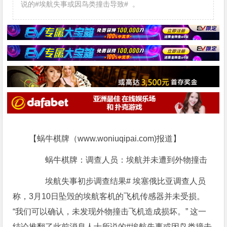
说的#埃航失事或因鸟类撞击导致# 。
【蜗牛棋牌（www.woniuqipai.com)报道】
蜗牛棋牌：调查人员：埃航并未遭到外物撞击
埃航失事初步调查结果# 埃塞俄比亚调查人员
称，3月10日坠毁的埃航客机的飞机传感器并未受损。
“我们可以确认，未发现外物撞击飞机造成损坏。” 这一
结论推翻了此前消息人士所说的#埃航失事或因鸟类撞击