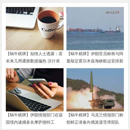
【蜗牛棋牌】知情人士透露：若
【蜗牛棋牌】伊朗官员称将与阿
未来几周通胀数据偏热 沃什准
曼敲定霍尔木兹海峡航运安排新
备好加息
协议
【蜗牛棋牌】伊朗情报部门在该
【蜗牛棋牌】乌克兰情报部门称
国境内逮捕多名摩萨德特工
朝鲜正准备向俄派遣导弹部队