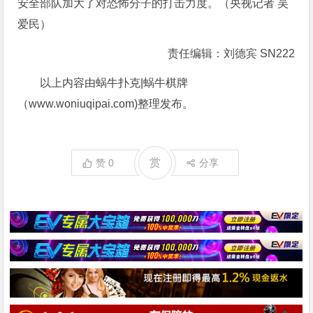
安全部队加大了对恐怖分子的打击力度。（央视记者 吴
爱民）
责任编辑：刘德宾 SN222
以上内容由蜗牛扑克|蜗牛棋牌
（www.woniuqipai.com)整理发布。
赏
赞
0
分享