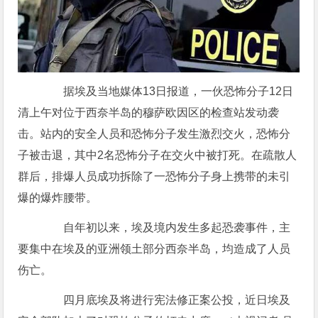
据埃及当地媒体13日报道，一伙恐怖分子12日
清上午对位于西奈半岛的穆萨欧因区的检查站发动袭
击。站内的安全人员和恐怖分子发生激烈交火，恐怖分
子被击退，其中2名恐怖分子在交火中被打死。在疏散人
群后，排爆人员成功拆除了一恐怖分子身上携带的未引
爆的爆炸腰带。
自年初以来，埃及境内发生多起恐袭事件，主
要集中在埃及的亚洲领土部分西奈半岛，均造成了人员
伤亡。
四月底埃及将进行宪法修正案公投，近日埃及