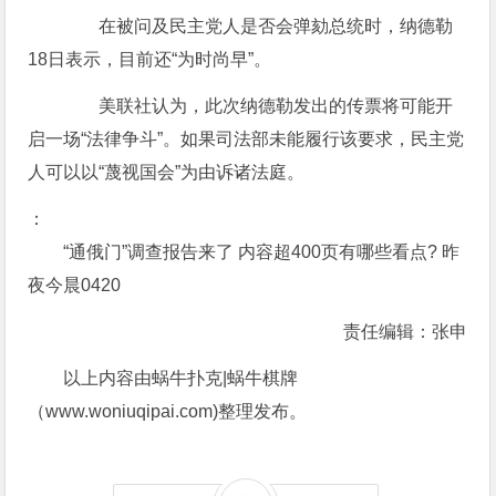
在被问及民主党人是否会弹劾总统时，纳德勒
18日表示，目前还“为时尚早”。
美联社认为，此次纳德勒发出的传票将可能开
启一场“法律争斗”。如果司法部未能履行该要求，民主党
人可以以“蔑视国会”为由诉诸法庭。
：
“通俄门”调查报告来了 内容超400页有哪些看点? 昨
夜今晨0420
责任编辑：张申
以上内容由蜗牛扑克|蜗牛棋牌
（www.woniuqipai.com)整理发布。