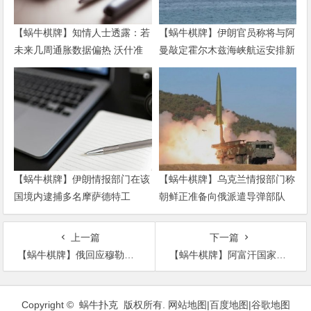
【蜗牛棋牌】知情人士透露：若
【蜗牛棋牌】伊朗官员称将与阿
未来几周通胀数据偏热 沃什准
曼敲定霍尔木兹海峡航运安排新
备好加息
协议
【蜗牛棋牌】伊朗情报部门在该
【蜗牛棋牌】乌克兰情报部门称
国境内逮捕多名摩萨德特工
朝鲜正准备向俄派遣导弹部队
上一篇
下一篇
【蜗牛棋牌】俄回应穆勒报告:美纳税人应问问为什么钱用这上面
【蜗牛棋牌】阿富汗国家安全局遭遇炸弹爆炸致3人死亡
文
章
Copyright © 蜗牛扑克 版权所有.
网站地图
|
百度地图
|
谷歌地图