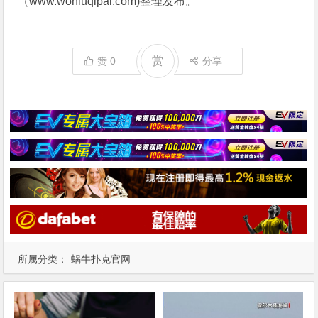
（www.woniuqipai.com)整理发布。
赏
赞
0
分享
所属分类：
蜗牛扑克官网