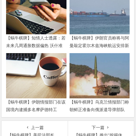
【蜗牛棋牌】知情人士透露：若
【蜗牛棋牌】伊朗官员称将与阿
未来几周通胀数据偏热 沃什准
曼敲定霍尔木兹海峡航运安排新
备好加息
协议
【蜗牛棋牌】伊朗情报部门在该
【蜗牛棋牌】乌克兰情报部门称
国境内逮捕多名摩萨德特工
朝鲜正准备向俄派遣导弹部队
上一篇
下一篇
【蜗牛棋牌】美司法部长遭传唤:被要求提交”通俄门”未删节报告
【蜗牛棋牌】推出“按揭休假”帮扶购房者？俄或将通过新法案