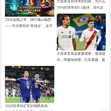
大发体育控球率的陷阱：为什么
70%控球率却0-1输球，现代足
球早已不是“球权游戏”
2026金靴之争：姆巴佩vs梅西
——半决赛前的“双雄会”，这可
能是世界杯史上最难猜的金靴归
属
大发体育英超夏窗观察：曼城缝
补、阿森纳拼图、红军重建、曼
联破局——新赛季乱战才刚开始
2026世界杯扩军的残酷真相：