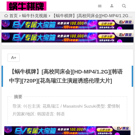
首页
蜗牛扑克视频
【蜗牛棋牌】[高校同床会][HD-MP4/1.2G][韩语中字][720P][花岛瑞江主演超诱惑伦理大片]
A+
【蜗牛棋牌】[高校同床会][HD-MP4/1.2G][韩语
中字][720P][花岛瑞江主演超诱惑伦理大片]
摘要
导演: 이진主演: 花島瑞江 / Masatoshi Suzuki类型: 爱情制
片国家/地区: 韩国语言: 韩语