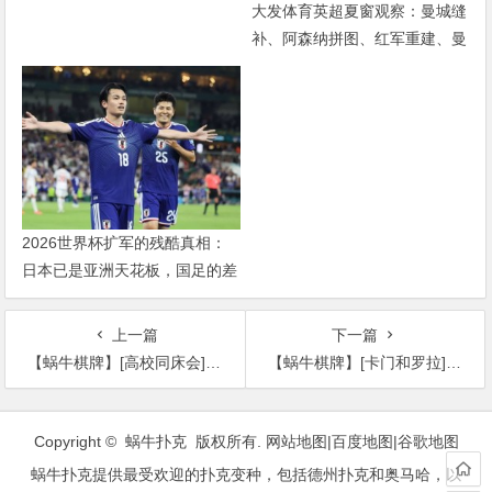
大发体育英超夏窗观察：曼城缝
补、阿森纳拼图、红军重建、曼
联破局——新赛季乱战才刚开始
2026世界杯扩军的残酷真相：
日本已是亚洲天花板，国足的差
距远不止几个名额
上一篇
下一篇
【蜗牛棋牌】[高校同床会][HD-MP4/1.2G][韩语中字][720P][花岛瑞江主演超诱惑伦理大片]
【蜗牛棋牌】[卡门和罗拉][DVD-MP4/1.5G][中文字幕][IMDB7.3高分女同爱情电影]
文
章
Copyright © 蜗牛扑克 版权所有.
网站地图
|
百度地图
|
谷歌地图
导
蜗牛扑克提供最受欢迎的扑克变种，包括德州扑克和奥马哈，以