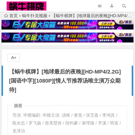
首页
蜗牛扑克视频
【蜗牛棋牌】[地球最后的夜晚][HD-MP4/2.2G][国语中字][1080P][情人节推荐汤唯主演万众期待]
A+
【蜗牛棋牌】[地球最后的夜晚][HD-MP4/2.2G]
[国语中字][1080P][情人节推荐汤唯主演万众期
待]
摘要
导演: 毕赣编剧: 毕赣主演: 汤唯 / 黄觉 / 张艾嘉 / 李鸿其 /
陈永忠 / 罗飞扬 / 曾美慧孜 / 段钧豪 / 谢理循 / 齐溪 / 明道 /
龙泽治