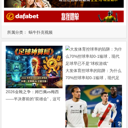
所属分类：
蜗牛扑克视频
大发体育控球率的陷阱：为什么
70%控球率却0-1输球，现代足
球早已不是“球权游戏”
2026金靴之争：姆巴佩vs梅西
——半决赛前的“双雄会”，这可
能是世界杯史上最难猜的金靴归
属