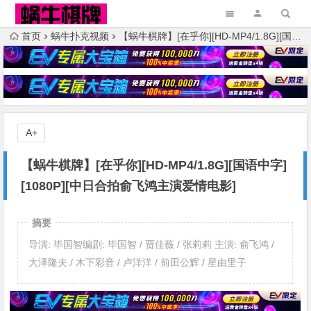
首页
蜗牛扑克视频
【蜗牛棋牌】[在乎你][HD-MP4/1.8G][国语中字][1080P][中日合拍俞飞鸿主演爱情电影]
A+
【蜗牛棋牌】[在乎你][HD-MP4/1.8G][国语中字]
[1080P][中日合拍俞飞鸿主演爱情电影]
摘要
导演: 毕国智编剧: 毕国智 / 贾佳薇 / 张莉莉 主演: 俞飞鸿 /
大泽隆夫 / 木下彩音 / 卢洋洋 / 前田公辉 / 星由里子