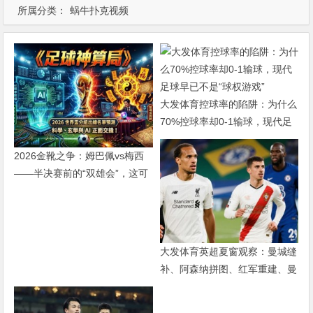
所属分类：
蜗牛扑克视频
大发体育控球率的陷阱：为什么
70%控球率却0-1输球，现代足
球早已不是“球权游戏”
2026金靴之争：姆巴佩vs梅西
——半决赛前的“双雄会”，这可
能是世界杯史上最难猜的金靴归
属
大发体育英超夏窗观察：曼城缝
补、阿森纳拼图、红军重建、曼
联破局——新赛季乱战才刚开始