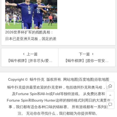
2026世界杯扩军的残酷真相：
日本已是亚洲天花板，国足的差
距远不止几个名额
上一篇
下一篇
【蜗牛棋牌】[并非尽头/爱在时光倒转时][HD-MP4/1G][中文字幕][720P][穿越时空拯救爱妻]
【蜗牛棋牌】[渡你一世安暖][HD-MP4/1.5G][国语中字][720P][爱奇艺虐恋系列爱情电影]
文
章
Copyright © 蜗牛扑克 版权所有.
网站地图
|
百度地图
|
谷歌地图
导
蜗牛扑克提供最受欢迎的扑克变种，包括德州扑克和奥马哈，以
航
及Fortune Spin和All-In或Fold等独特游戏。 从免费比赛和
Fortune Spin和Bounty Hunter这样的独特格式到周日的大满贯赛
事，我们都有适合各种口味的锦标赛。 所有游戏都有一系列赌
注。 无论你在寻找什么，我们都能为你提供帮助。