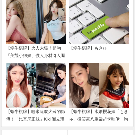
【蜗牛棋牌】火力太強！超胸
【蜗牛棋牌】もきゅ
「美豔小姊姊」傲人身材引人遐
想 一身兇猛戰袍直接辣到噴火
【蜗牛棋牌】哪來這麼火辣的師
【蜗牛棋牌】水嫩櫻花妹「もき
傅！「比基尼正妹」Kiki 謝立琪
ゅ」微笑露八重齒超卡哇伊 胸
體驗日料店長 低胸洋裝登場讓
前全集中「乳之呼吸」戰鬥力破
人難專…
表