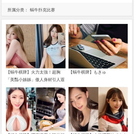
所属分类：
蜗牛扑克比赛
【蜗牛棋牌】火力太強！超胸
【蜗牛棋牌】もきゅ
「美豔小姊姊」傲人身材引人遐
想 一身兇猛戰袍直接辣到噴火