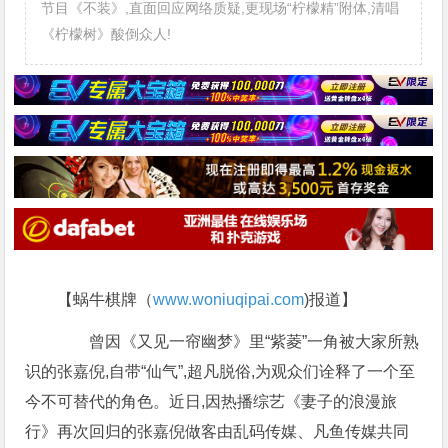
节目《不装》,直面回应网络质疑,更现场“柠檬精”附体,清唱
《柠檬树》酸倒众人!
【蜗牛棋牌（
www.woniuqipai.com
)报道】
曾因《又见一帘幽梦》里“紫菱”一角被大家所熟
识的张嘉倪,自带“仙气”,超凡脱俗,为观众们诠释了一个至
今不可替代的角色。近日,因热播综艺《妻子的浪漫旅
行》再次回归的张嘉倪做客由乱码传媒、凡鱼传媒共同