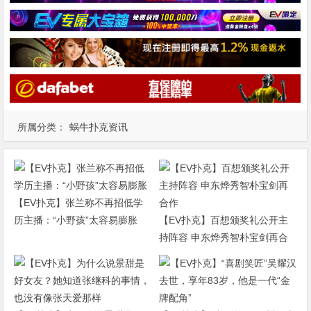
所属分类：
蜗牛扑克资讯
【EV扑克】张兰称不再招低学
历主播：“小野孩”太容易膨胀
【EV扑克】百想颁奖礼公开主
持阵容 申东烨秀智朴宝剑再合
作