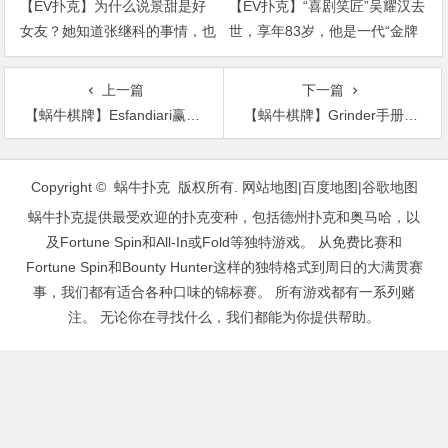
【EV扑克】为什么说景甜是好
【EV扑克】“喜剧笑匠”吴耀汉去
女友？她知道张继科的事情，也
世，享年83岁，他是一代“金牌
没有像张天爱那样
配角”
上一篇
下一篇
【蜗牛棋牌】Esfandiari赢高赔率拳击对赌，Hart叫嚷着再来一场复赛
【蜗牛棋牌】Grinder手册-22：持续下注－5
文
章
Copyright © 蜗牛扑克 版权所有.
网站地图
|
百度地图
|
谷歌地图
导
蜗牛扑克提供最受欢迎的扑克变种，包括德州扑克和奥马哈，以
航
及Fortune Spin和All-In或Fold等独特游戏。 从免费比赛和
Fortune Spin和Bounty Hunter这样的独特格式到周日的大满贯赛
事，我们都有适合各种口味的锦标赛。 所有游戏都有一系列赌
注。 无论你在寻找什么，我们都能为你提供帮助。