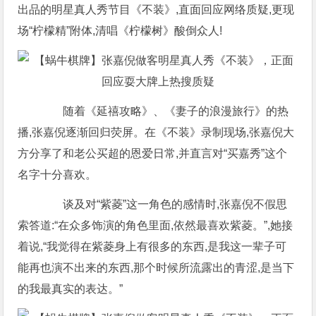
出品的明星真人秀节目《不装》,直面回应网络质疑,更现
场“柠檬精”附体,清唱《柠檬树》酸倒众人!
随着《延禧攻略》、《妻子的浪漫旅行》的热
播,张嘉倪逐渐回归荧屏。在《不装》录制现场,张嘉倪大
方分享了和老公买超的恩爱日常,并直言对“买嘉秀”这个
名字十分喜欢。
谈及对“紫菱”这一角色的感情时,张嘉倪不假思
索答道:“在众多饰演的角色里面,依然最喜欢紫菱。”,她接
着说,“我觉得在紫菱身上有很多的东西,是我这一辈子可
能再也演不出来的东西,那个时候所流露出的青涩,是当下
的我最真实的表达。”