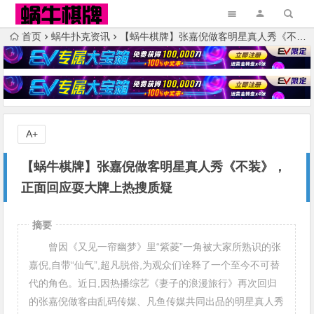
首页
蜗牛扑克资讯
【蜗牛棋牌】张嘉倪做客明星真人秀《不装》，正面回应耍大牌上热搜质疑
A+
【蜗牛棋牌】张嘉倪做客明星真人秀《不装》，
正面回应耍大牌上热搜质疑
摘要
曾因《又见一帘幽梦》里“紫菱”一角被大家所熟识的张
嘉倪,自带“仙气”,超凡脱俗,为观众们诠释了一个至今不可替
代的角色。近日,因热播综艺《妻子的浪漫旅行》再次回归
的张嘉倪做客由乱码传媒、凡鱼传媒共同出品的明星真人秀