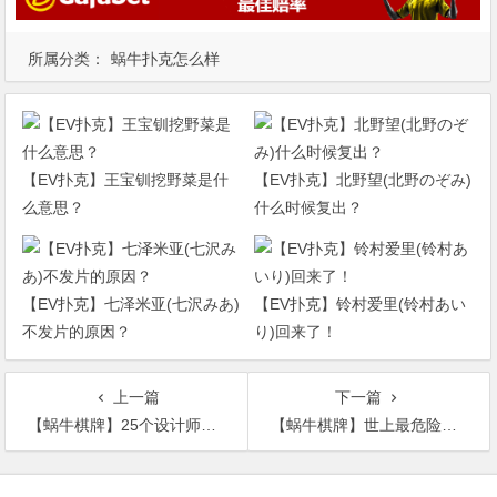
所属分类：
蜗牛扑克怎么样
【EV扑克】王宝钏挖野菜是什
【EV扑克】北野望(北野のぞみ)
么意思？
什么时候复出？
【EV扑克】七泽米亚(七沢みあ)
【EV扑克】铃村爱里(铃村あい
不发片的原因？
り)回来了！
上一篇
下一篇
【蜗牛棋牌】25个设计师的人性商品 贴心设计让你想掏钱
【蜗牛棋牌】世上最危险的御好烧店 铁铲瞬间掉落杀人不留痕迹
文