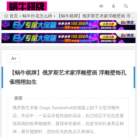
首页
蜗牛扑克怎么样
【蜗牛棋牌】俄罗斯艺术家浮雕壁画 浮雕壁饰孔雀栩栩如生
A+
【蜗牛棋牌】俄罗斯艺术家浮雕壁画 浮雕壁饰孔
雀栩栩如生
摘要
俄罗斯艺术家 Goga Tandashvili在墙面上刻下大型浮雕作
品，作品中，一朵朵含苞待放的花朵，在已经忍不住恣意展
现风情的热带植物旁，显得有些羞怯，但是等到孔雀养足精
神，展开翅膀时，恐怕目光的焦点又将移位。