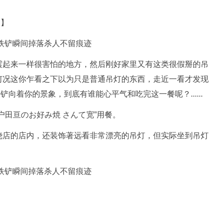
道】
震起来一样很害怕的地方，然后刚好家里又有这类很假掰的吊
何况这你乍看之下以为只是普通吊灯的东西，走近一看才发现
铲向着你的景象，到底有谁能心平气和吃完这一餐呢？......
户田亘のお好み焼 さんて宽”用餐。
烧店的店内，还装饰著远看非常漂亮的吊灯，但实际坐到吊灯
.