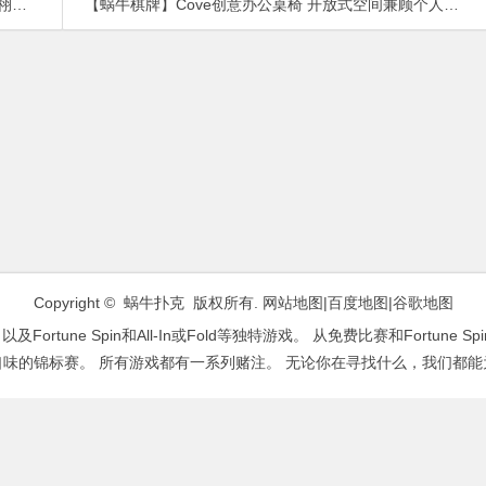
生
【蜗牛棋牌】Cove创意办公桌椅 开放式空间兼顾个人隐私
Copyright © 蜗牛扑克 版权所有.
网站地图
|
百度地图
|
谷歌地图
ne Spin和All-In或Fold等独特游戏。 从免费比赛和Fortune Sp
口味的锦标赛。 所有游戏都有一系列赌注。 无论你在寻找什么，我们都能