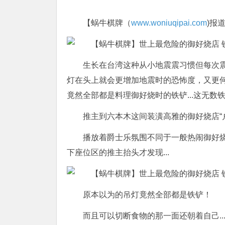
【蜗牛棋牌（
www.woniuqipai.com
)报
生长在台湾这种从小地震震习惯但每次
灯在头上就会更增加地震时的恐怖度，又更
竟然全部都是料理御好烧时的铁铲...这无数铁
推主到六本木这间装潢高雅的御好烧店“
播放着爵士乐氛围不同于一般热闹御好
下座位区的推主抬头才发现...
原本以为的吊灯竟然全部都是铁铲！
而且可以切断食物的那一面还朝着自己..