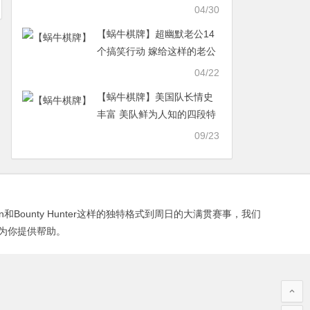
过
04/30
【蜗牛棋牌】超幽默老公14
个搞笑行动 嫁给这样的老公
每天都像热恋期
04/22
【蜗牛棋牌】美国队长情史
丰富 美队鲜为人知的四段特
殊恋情
09/23
in和Bounty Hunter这样的独特格式到周日的大满贯赛事，我们
为你提供帮助。