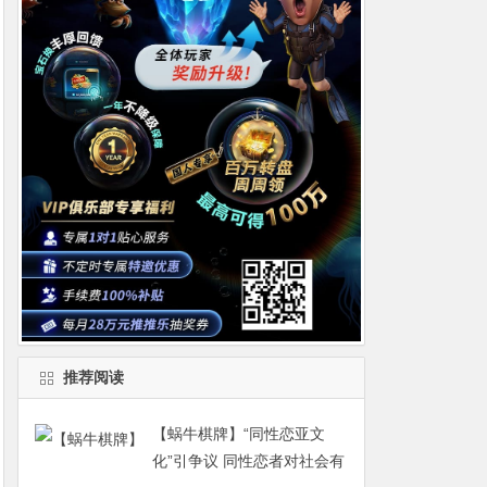
推荐阅读
【蜗牛棋牌】“同性恋亚文
化”引争议 同性恋者对社会有