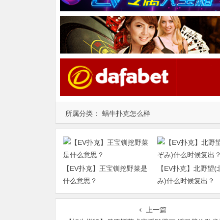
所属分类：
蜗牛扑克怎么样
【EV扑克】王宝钏挖野菜是
【EV扑克】北野望(
什么意思？
み)什么时候复出？
上一篇