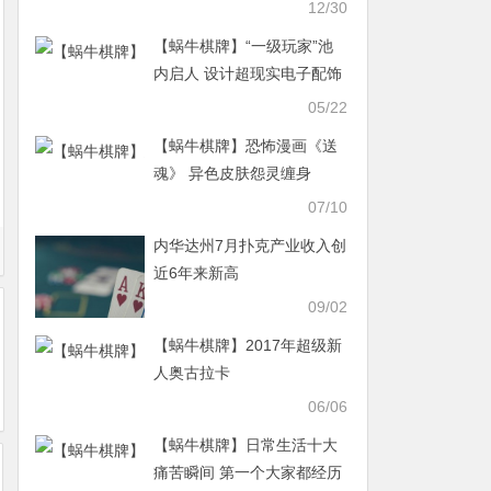
贡献吗
12/30
【蜗牛棋牌】“一级玩家”池
内启人 设计超现实电子配饰
科幻感十足
05/22
【蜗牛棋牌】恐怖漫画《送
魂》 异色皮肤怨灵缠身
07/10
内华达州7月扑克产业收入创
近6年来新高
09/02
【蜗牛棋牌】2017年超级新
人奥古拉卡
06/06
【蜗牛棋牌】日常生活十大
痛苦瞬间 第一个大家都经历