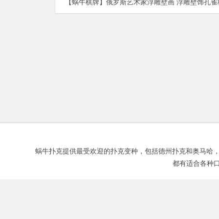
【蜗牛棋牌】俄罗斯艺术家浮雕壁画 浮雕壁饰孔雀栩栩如
蜗牛扑克提供最受欢迎的扑克变种，包括德州扑克和奥马哈，以及Fortu
都有适合各种