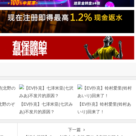
北野のぞ
【EV扑克】七泽米亚(七沢み
【EV扑克】铃村爱里(铃村あ
あ)不发片的原因？
いり)回来了！
下一篇