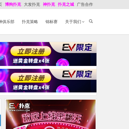
页
博狗扑克
大发扑克
神扑克
扑克之城
广告合作
神俱乐部
扑克策略
锦标赛
关于我们