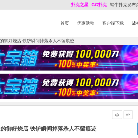
扑克之星
GG扑克
蜗牛扑克发布
首页
优惠活动
客户端下载
战
的御好烧店 铁铲瞬间掉落杀人不留痕迹
的御好烧店 铁铲瞬间掉落杀人不留痕迹