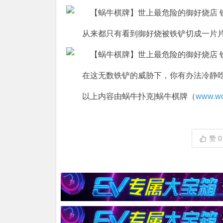
从来都只有看到御好烧被铁铲切成一片片
在这无数铁铲的威胁下，你有办法冷静吃完
以上内容由蜗牛扑克|蜗牛棋牌（
www.wo
赞
0