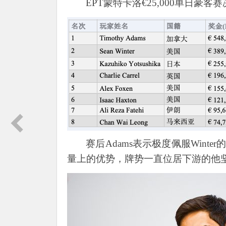
EPT蒙特卡洛€25,000单日豪客
赛后
Adams表示极度佩服Wint
量上的优势，牌势一直位居下游的他