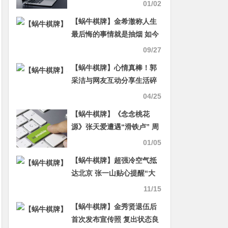
01/02
【蜗牛棋牌】金希澈称人生
最后悔的事情就是抽烟 如今
虽已戒烟仍留下后遗症
09/27
【蜗牛棋牌】心情真棒！郭
采洁与网友互动分享生活碎
片
04/25
【蜗牛棋牌】《念念桃花
源》张天爱遭遇“滑铁卢” 周
奇立flag要瘦20斤
01/05
【蜗牛棋牌】超强冷空气抵
达北京 张一山贴心提醒“大
家多穿点”
11/15
【蜗牛棋牌】金秀贤退伍后
首次发布宣传照 复出状态良