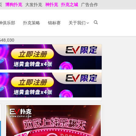
页
博狗扑克
大发扑克
神扑克
扑克之城
广告合作
神俱乐部
扑克策略
锦标赛
关于我们
8,030