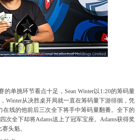
赛的单挑环节看点十足，Sean Winter以1:20的筹码量
挑环节，Winter从决胜桌开局就一直在筹码量下游徘徊，凭
力在线的他前后三次全下将手中筹码量翻番。全下的
第四次全下却将Adams送上了冠军宝座。Adams获得奖
下比赛头魁。