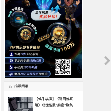
推荐阅读
【蜗牛棋牌】《巡回检察
组》成优酷最“卖座”剧集