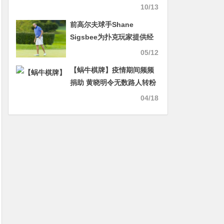
好引发热议
10/13
前高尔夫球手Shane
Sigsbee为扑克玩家提供经
济支持服务
05/12
【蜗牛棋牌】疫情期间频频
捐助 黄晓明令无数路人转粉
04/18