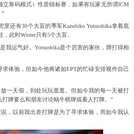
独立筹码模式）性质锦标赛，如果有玩家无所谓ICM
”
兜里还有
30个大盲的季军Kazuhiko Yotsushika拿着底
跟注，此时Winter只有5个大盲。
我运气好。Yotsushika是个厉害的家伙，牌打得相
为寻求体验，但如今他将诸如EPT的忙碌安排视作自己
己放一天假，到处玩玩逛逛。但如今我的每一天被打
么打牌要么和朋友讨论蜗牛棋牌或看人打牌。”
实说，以前我出差打牌是为了寻求体验，而如今我认