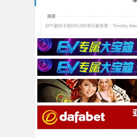
军
摘要
EPT蒙特卡洛€25,000单日豪客赛：Timothy Ada