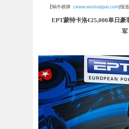
【蜗牛棋牌（
www.woniuqipai.com
)报
EPT蒙特卡洛€25,000单日豪客赛
军