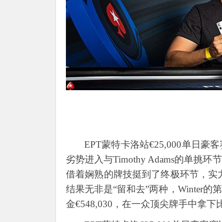
EPT蒙特卡洛站€25,000单日豪客
劣势进入与Timothy Adams的单
借着娴熟的牌技挺到了终极环节，实
结果无非是“留和去”两种，Winter的
金€548,030，在一众顶尖牌手中拿