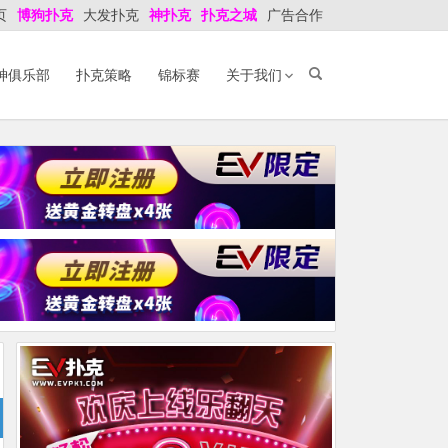
页
博狗扑克
大发扑克
神扑克
扑克之城
广告合作
神俱乐部
扑克策略
锦标赛
关于我们