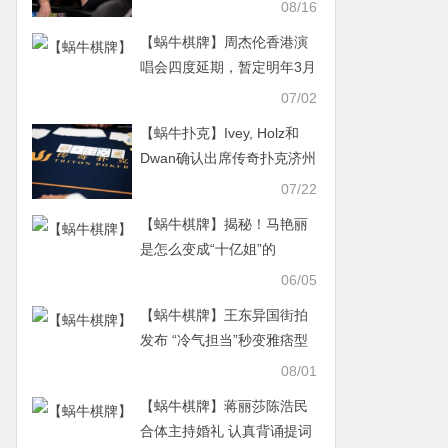
08/16
【蜗牛棋牌】周杰伦香港演
唱会四度延期，暂定明年3月
举办
07/02
【蜗牛扑克】Ivey, Holz和
Dwan确认出席传奇扑克济州
岛站赛事
07/22
【蜗牛棋牌】揭秘！马艳丽
是怎么变成“十亿姐”的
06/05
【蜗牛棋牌】王东异国街拍
发布 “冷气担当”秒变雅痞型
男气场足
08/01
【蜗牛棋牌】蒋丽莎陈浩民
合体主持婚礼 认真背诵提词