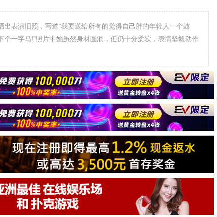
舞下个一字马!”照片中她虽然身材圆润，但仍十分柔软，表情坚毅动作