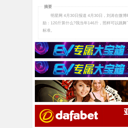
摘要
明星网 4月30日报道 4月30日，刘涛在微博晒出表演旧照，写道“我要送给所有的觉得自己胖的年轻人一个鼓
励：120斤算什么?我当年146斤，照样可以跳
标准。