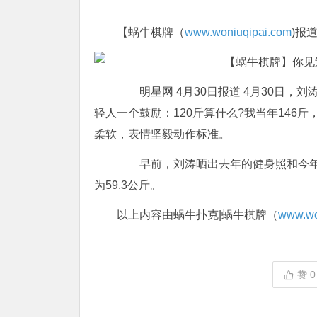
【蜗牛棋牌（
www.woniuqipai.com
)报
明星网 4月30日报道 4月30日，
轻人一个鼓励：120斤算什么?我当年146
柔软，表情坚毅动作标准。
早前，刘涛晒出去年的健身照和今年
为59.3公斤。
以上内容由蜗牛扑克|蜗牛棋牌（
www.wo
赞
0