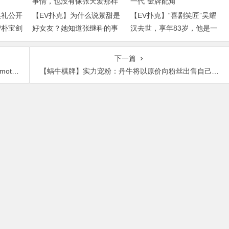
奖礼公开
【EV扑克】为什么说景甜是
【EV扑克】“喜剧笑匠”吴耀
智朴宝剑
好女友？她知道张继科的事
汉去世，享年83岁，他是一
情，也没有像张天爱那样
代“金牌配角”
下一篇
8,030
【蜗牛棋牌】实力宠粉：丹牛将以原价向粉丝出售自己的WSOP买入份额