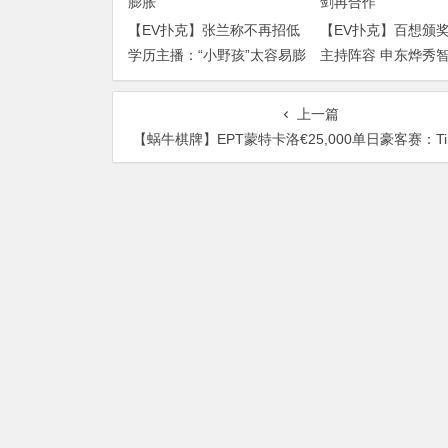
【EV扑克】张兰称不再招低
【EV扑克】百想颁
学历主播：“小野孩”太容易膨
主持阵容 申东烨秀
胀
再合作
上一篇
【蜗牛棋牌】EPT蒙特卡洛€25,000单日豪客赛：Timothy Adams击败Sean Winter夺得冠军，入账€54