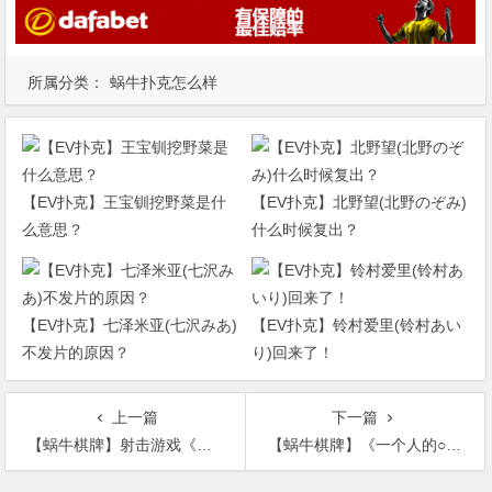
所属分类：
蜗牛扑克怎么样
【EV扑克】王宝钏挖野菜是什
【EV扑克】北野望(北野のぞみ)
么意思？
什么时候复出？
【EV扑克】七泽米亚(七沢みあ)
【EV扑克】铃村爱里(铃村あい
不发片的原因？
り)回来了！
上一篇
下一篇
【蜗牛棋牌】射击游戏《冒险圣歌》五大“缺陷” 玩家：不如《战甲神兵》
【蜗牛棋牌】《一个人的○○小日子》动画化 森下千咲献唱主题曲