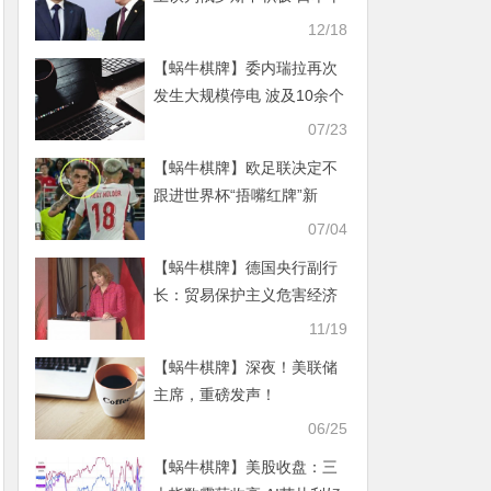
着急
12/18
【蜗牛棋牌】委内瑞拉再次
发生大规模停电 波及10余个
州
07/23
【蜗牛棋牌】欧足联决定不
跟进世界杯“捂嘴红牌”新
规，但该新规出炉的导火索
07/04
事件正出自自家欧冠
【蜗牛棋牌】德国央行副行
长：贸易保护主义危害经济
增长
11/19
【蜗牛棋牌】深夜！美联储
主席，重磅发声！
06/25
【蜗牛棋牌】美股收盘：三