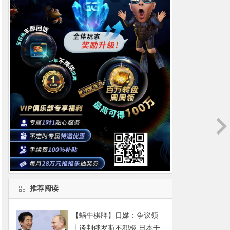
推荐阅读
【蜗牛棋牌】日媒：争议领
土谈判俄罗斯不积极 日本干