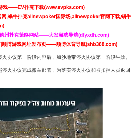
——EV扑克下载(www.evpks.com)
官网,蜗牛扑克allnewpoker国际场,allnewpoker官网下载,蜗牛
m)
发德州扑克策略网站——大发游戏导航(dfyxdh.com)
|顺博游戏网址发布页——顺博体育导航(shb388.com)
火协议第一阶段内容后，加沙地带停火协议第一阶段生效。
停火协议完成撤军部署，为落实停火协议和被扣押人员返回