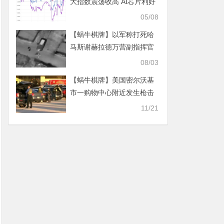
大指数震荡收高 AI芯片利好
助攻英伟达 ARM美股盘后跌
05/08
超10%
【蜗牛棋牌】以军称打死哈
马斯谢赫拉德万营副指挥官
08/03
【蜗牛棋牌】美国密尔沃基
市一购物中心附近发生枪击
案 多人受伤
11/21