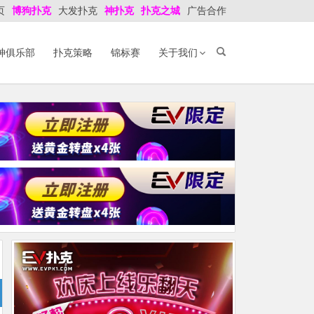
页
博狗扑克
大发扑克
神扑克
扑克之城
广告合作
神俱乐部
扑克策略
锦标赛
关于我们