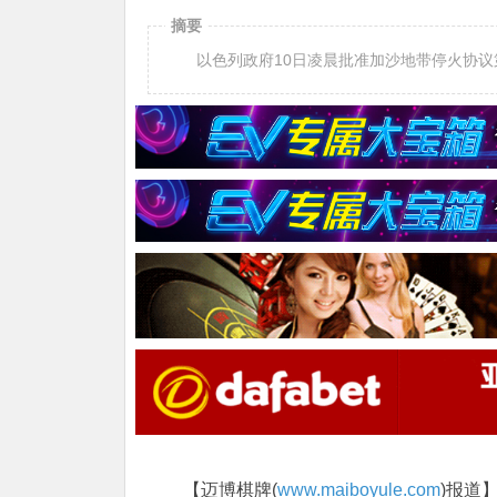
摘要
以色列政府10日凌晨批准加沙地带停火协议
【迈博棋牌(
www.maiboyule.com
)报道