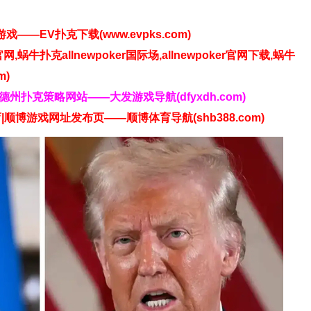
】
——EV扑克下载(www.evpks.com)
官网,蜗牛扑克allnewpoker国际场,allnewpoker官网下载,蜗牛
m)
发德州扑克策略网站——大发游戏导航(dfyxdh.com)
|顺博游戏网址发布页——顺博体育导航(shb388.com)