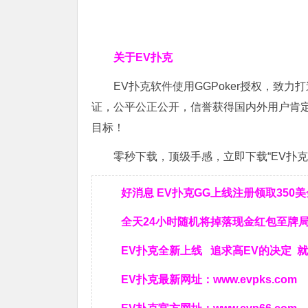
关于EV扑克
EV扑克软件使用GGPoker授权，致
证，公平公正公开，信誉获得国内外用户肯
目标！
零秒下载，顶级手感，立即下载“EV扑克”
好消息 EV扑克GG上线注册领取350
全天24小时随机将掉落现金红包至牌
EV扑克全新上线 追求高EV
的决定
就
EV扑克最新网址：
www.evpks.com