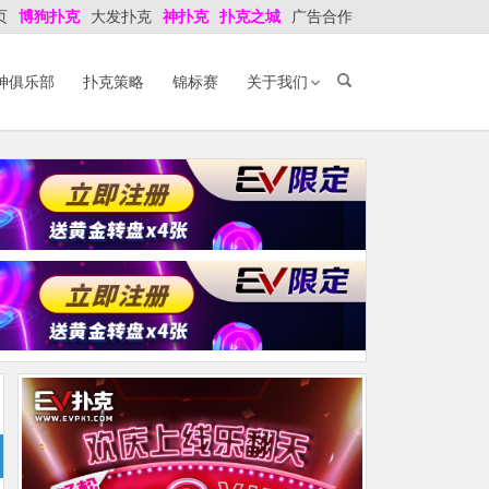
页
博狗扑克
大发扑克
神扑克
扑克之城
广告合作
神俱乐部
扑克策略
锦标赛
关于我们