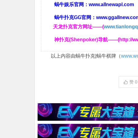
蜗牛娱乐官网：
www.allnewapl.com
蜗牛扑克GG官网：
www.ggallnew.co
天龙扑克官方网址——(
www.tianlongq
神扑克(Shenpoker)导航——(http://ww
以上内容由蜗牛扑克|蜗牛棋牌（
www.wo
赞
0