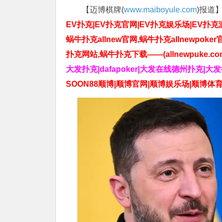
【迈博棋牌(
www.maiboyule.com
)报道
EV扑克|EV扑克官网|EV扑克娱乐场|EV扑克游戏
蜗牛扑克allnew官网,蜗牛扑克allnewpoker
扑克网站,蜗牛扑克下载——(allnewpuke.co
大发扑克|dafapoker|大发在线德州扑克|大
SOON88顺博|顺博官网|顺博娱乐场|顺博体育