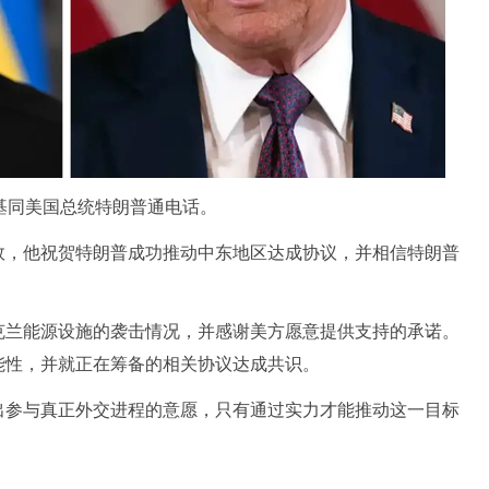
同美国总统特朗普通电话。
，他祝贺特朗普成功推动中东地区达成协议，并相信特朗普
兰能源设施的袭击情况，并感谢美方愿意提供支持的承诺。
能性，并就正在筹备的相关协议达成共识。
参与真正外交进程的意愿，只有通过实力才能推动这一目标