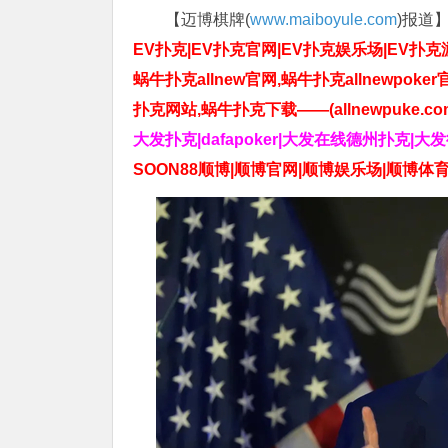
【迈博棋牌(
www.maiboyule.com
)报道
EV扑克|EV扑克官网|EV扑克娱乐场|EV扑克游戏
蜗牛扑克allnew官网,蜗牛扑克allnewpoker
扑克网站,蜗牛扑克下载——(allnewpuke.co
大发扑克|dafapoker|大发在线德州扑克|大
SOON88顺博|顺博官网|顺博娱乐场|顺博体育