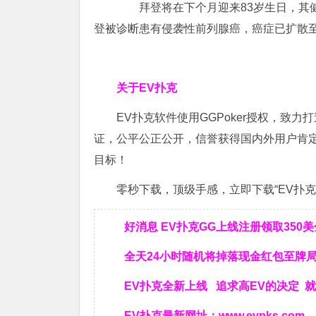
拜登将在下个月迎来83岁生日，其健
登被诊断患有侵袭性前列腺癌，癌症已扩散至
关于EV扑克
EV扑克软件使用GGPoker授权，致
证，公平公正公开，信誉获得国内外用户肯
目标！
零秒下载，顶级手感，立即下载“EV扑克”
好消息 EV扑克GG上线注册领取350
全天24小时随机将掉落现金红包至牌
EV扑克全新上线 追求高EV
的决定
就
EV扑克最新网址：
www.evpks.com