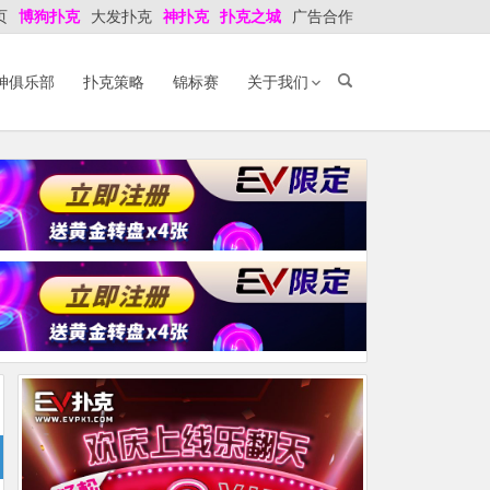
页
博狗扑克
大发扑克
神扑克
扑克之城
广告合作
神俱乐部
扑克策略
锦标赛
关于我们