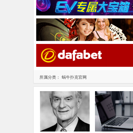
所属分类：
蜗牛扑克官网