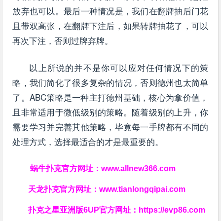
放弃也可以。最后一种情况是，我们在翻牌抽后门花
且带双高张，在翻牌下注后，如果转牌抽花了，可以
再次下注，否则过牌弃牌。
以上所说的并不是你可以应对任何情况下的策
略，我们简化了很多复杂的情况，否则德州也太简单
了。ABC策略是一种主打德州基础，核心为拿价值，
且非常适用于微低级别的策略。随着级别的上升，你
需要学习并完善其他策略，毕竟每一手牌都有不同的
处理方式，选择最适合的才是最重要的。
蜗牛扑克官方网址：
www.allnew366.com
天龙扑克官方网址：
www.tianlongqipai.com
扑克之星亚洲版6UP官方网址：
https://evp86.com