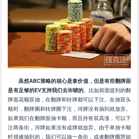
虽然ABC策略的核心是拿价值，但是有些翻牌面
。比如前面提到的翻
是有足够的EV支持我们去诈唬的
牌面花顺双抽，在翻牌和转牌都可以下注。在抽双头
顺时，翻牌圈和转牌圈下注，河牌没有抽到就放弃。
如果我们在翻牌面抽卡顺，而且持有双高涨，可以下
注两条街，河牌如果没有成牌就放弃。由于单抽卡顺
时很难抽到的，我们可以抽一条街，或者翻牌圈慧姐