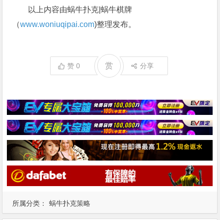
以上内容由蜗牛扑克|蜗牛棋牌
（
www.woniuqipai.com
)整理发布。
赏
赞
0
分享
所属分类：
蜗牛扑克策略