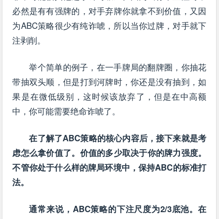
必然是有有强牌的，对手弃牌你就拿不到价值，又因
为ABC策略很少有纯诈唬，所以当你过牌，对手就下
注剥削。
举个简单的例子，在一手牌局的翻牌圈，你抽花
带抽双头顺，但是打到河牌时，你还是没有抽到，如
果是在微低级别，这时候该放弃了，但是在中高额
中，你可能需要绝命诈唬了。
在了解了ABC策略的核心内容后，接下来就是考
虑怎么拿价值了。价值的多少取决于你的牌力强度。
不管你处于什么样的牌局环境中，保持ABC的标准打
法。
通常来说，ABC策略的下注尺度为2/3底池。在