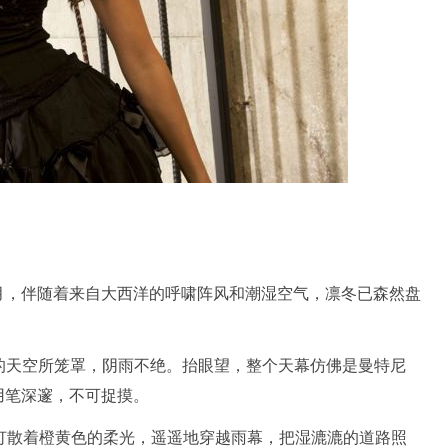
月，伴随着来自大西洋的呼啸阵风和潮湿空气，凛冬已森然盘
灰色的天空所笼罩，阴雨不绝。抬眼望，整个天幕仿佛是曼特尼
用笔深邃，不可捉摸。
灯散着橙黄色的柔光，遥遥地穿越雨幕，把湿漉漉的道路照