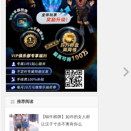
推荐阅读
【蜗牛棋牌】如许的女人材
让汉子寸步不离有你么