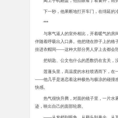
阖上手机翻盖，他抬眼看了看窗外，雨
下一秒，他果断地打开车门，在绵延的
***
与寒气逼人的室外相比，开着暖气的房
伴随着呼吸出入口鼻。他把绕在脖子上的格
挂进衣帽间——这种大部分男人穿上去都会
把钥匙、公文包什么的悉数扔在玄关，
莲蓬头里，高温度的水柱喷洒而下，在
——他几乎是迷恋着这种极热与极凉的碰撞
快感。
热气很快升腾，对面的镜子里，一片水
迹，映出自己的面部轮廓。
——从发梢到眼角，从额头到鼻尖，从