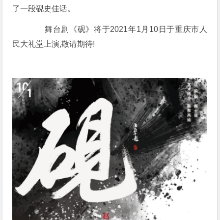
了一段砚史佳话。
舞台剧《砚》将于2021年1月10日于重庆市人
民大礼堂上演,敬请期待!