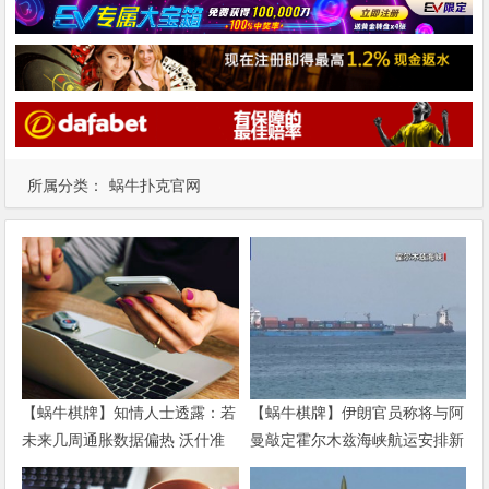
所属分类：
蜗牛扑克官网
【蜗牛棋牌】知情人士透露：若
【蜗牛棋牌】伊朗官员称将与阿
未来几周通胀数据偏热 沃什准
曼敲定霍尔木兹海峡航运安排新
备好加息
协议