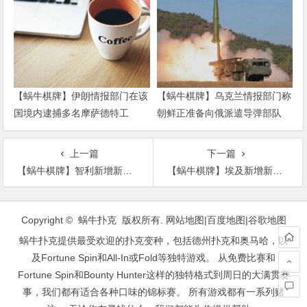
【蜗牛棋牌】伊朗情报部门在该
【蜗牛棋牌】乌克兰情报部门称
国境内逮捕多名摩萨德特工
朝鲜正准备向俄派遣导弹部队
上一篇
下一篇
【蜗牛棋牌】智利新增新冠肺炎确诊病例3338例 多地调整防疫政策
【蜗牛棋牌】埃及新增新冠肺炎确诊病例1407例 累计确诊140878例
文
章
Copyright © 蜗牛扑克 版权所有.
网站地图
|
百度地图
|
谷歌地图
导
蜗牛扑克提供最受欢迎的扑克变种，包括德州扑克和奥马哈，以
航
及Fortune Spin和All-In或Fold等独特游戏。 从免费比赛和
Fortune Spin和Bounty Hunter这样的独特格式到周日的大满贯赛
事，我们都有适合各种口味的锦标赛。 所有游戏都有一系列赌