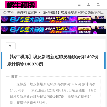
首页
蜗牛扑克官网
【蜗牛棋牌】埃及新增新冠肺炎确诊病例1407例 累计确诊140878例
A+
【蜗牛棋牌】埃及新增新冠肺炎确诊病例1407例
累计确诊140878例
摘要
原标题：埃及新增新冠肺炎确诊病例1407例 累计确诊
140878例 埃及卫生部当地时间1月3日凌晨通报，1月2
日埃及新增新冠肺炎确诊病例1407例，新增死亡病例54
例，新增治愈病例654例。